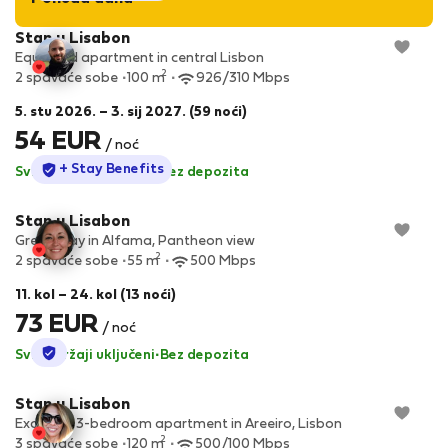
Stan u Lisabon
Equipped apartment in central Lisbon
2
2 spavaće sobe
100 m
926/310 Mbps
5. stu 2026. – 3. sij 2027. (59 noći)
54 EUR
/ noć
StayProtection
+ Stay Benefits
Svi sadržaji uključeni
·
Bez depozita
Stan u Lisabon
Great stay in Alfama, Pantheon view
2
2 spavaće sobe
55 m
500 Mbps
11. kol – 24. kol (13 noći)
73 EUR
/ noć
StayProtection
Svi sadržaji uključeni
·
Bez depozita
Stan u Lisabon
Excellent 3-bedroom apartment in Areeiro, Lisbon
2
3 spavaće sobe
120 m
500/100 Mbps