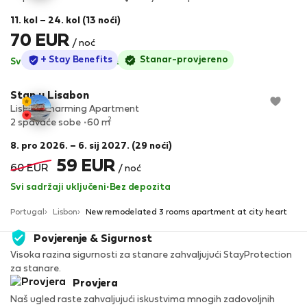
11. kol – 24. kol (13 noći)
70 EUR
/ noć
StayProtection
+ Stay Benefits
Stanar-provjereno
Svi sadržaji uključeni
·
Bez depozita
Stan u Lisabon
Lisboa Charming Apartment
2
2 spavaće sobe
60 m
8. pro 2026. – 6. sij 2027. (29 noći)
59 EUR
60 EUR
/ noć
Svi sadržaji uključeni
·
Bez depozita
Portugal
Lisbon
New remodelated 3 rooms apartment at city heart
Povjerenje & Sigurnost
Visoka razina sigurnosti za stanare zahvaljujući StayProtection
za stanare.
Provjera
Naš ugled raste zahvaljujući iskustvima mnogih zadovoljnih