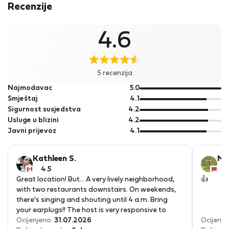
existentes neste Planeta! Bem vindos a Lisboa e conheçam
Recenzije
esta linda cidade e país, para se apaixonarem como eu
fiquei!
4.6
5 recenzija
od
Najmodavac
5.0
5
od
Smještaj
4.1
5
od
Sigurnost susjedstva
4.2
5
od
Usluge u blizini
4.2
5
od
Javni prijevoz
4.1
5
Kathleen S.
Ma
4.5
4
Great location! But... A very lively neighborhood,
👍
with two restaurants downstairs. On weekends,
there's singing and shouting until 4 a.m. Bring
your earplugs!! The host is very responsive to
messages.
Ocijenjeno:
31.07.2026
Ocijenje