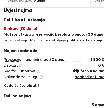
Duljina boravka:
6 dana
Duljina 
Uvjeti najma
Politika otkazivanja
Striktno (30 dana)
Možete otkazati rezervaciju
besplatno unutar 30 dana
prije useljenja. Pročitajte detaljniju
politiku otkazivanja
.
Najam i naknade
Prosječna
najamnina od 30 dana
1 900
€
Depozit
0
€
Sadržaji i internet
Uključeno u najam
Naknada za uslugu
odaberi datume
Kada ću što platiti?
Duljina najma
5 dana