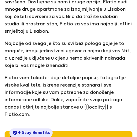
savršeno. Dostupne su nam i druge opcije.. Flatio nudi
mnoge druge
apartmane za iznajmljivanje u Lisabon
koji će biti savršeni za vas. Bilo da tražite udoban
studio ili prostran stan, Flatio za vas ima najbolji
jeftini
smještaj u Lisabon
.
Najbolje od svega je što su svi bez pologa gdje je to
moguće, imaju jedinstveni ugovor o najmu koji vas štiti,
a uz režije uključene u cijenu nema skrivenih naknada
koje bi vas mogle iznenaditi.
Flatio vam također daje detaljne popise, fotografije
visoke kvalitete, iskrene recenzije stanara i sve
informacije koje su vam potrebne za donošenje
informirane odluke. Dakle, započnite svoju potragu
danas i otkrijte najbolje stanove u {{locality}} s
Flatio.com.
StayProtection
+ Stay Benefits
Ponuda dana