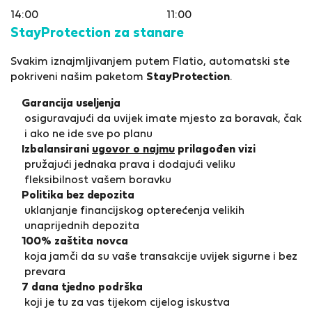
14:00
11:00
StayProtection za stanare
Svakim iznajmljivanjem putem Flatio, automatski ste
pokriveni našim paketom
StayProtection
.
Garancija useljenja
osiguravajući da uvijek imate mjesto za boravak, čak
i ako ne ide sve po planu
Izbalansirani
ugovor o najmu
prilagođen vizi
pružajući jednaka prava i dodajući veliku
fleksibilnost vašem boravku
Politika bez depozita
uklanjanje financijskog opterećenja velikih
unaprijednih depozita
100% zaštita novca
koja jamči da su vaše transakcije uvijek sigurne i bez
prevara
7 dana tjedno podrška
koji je tu za vas tijekom cijelog iskustva