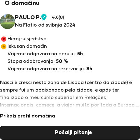
O domaćinu
PAULO P.
4.6
(8)
Provjereni
Na Flatio od svibnja 2024
najmodavac
Heroj susjedstva
Iskusan domaćin
Vrijeme odgovora na poruku:
5h
Stopa odobravanja:
50 %
Vrijeme odgovora na rezervaciju:
8h
Nasci e cresci nesta zona de Lisboa (centro da cidade) e
sempre fui um apaixonado pela cidade, e após ter
finalizado o meu curso superior em Relações
Internacionais, comecei a viajar muito por toda a Europa e
Mundo, e quando regressava a paixão era constante,
Prikaži profil domaćina
sentindo as coisas que fazem desta cidade e pessoas,
únicas! Sendo um cidadão do mundo e adorando tudo e
Pošalji pitanje
todos, Lisboa é especial no meio de todas as maravilhas