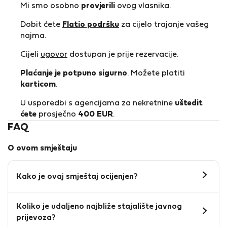
Mi smo osobno
provjerili
ovog vlasnika.
Dobit ćete
Flatio podršku
za cijelo trajanje vašeg
najma.
Cijeli
ugovor
dostupan je prije rezervacije.
Plaćanje je potpuno sigurno
. Možete platiti
karticom
.
U usporedbi s agencijama za nekretnine
uštedit
ćete
prosječno
400 EUR
.
FAQ
O ovom smještaju
Kako je ovaj smještaj ocijenjen?
Koliko je udaljeno najbliže stajalište javnog
prijevoza?