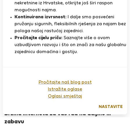
nekretnine iz Hrvatske, otkrijte još širi raspon
StayProtection
Stay Benefits
mogućnosti najma.
Vaš boravak u ovom smještaju bit će pokriven
Kontinuirana izvrsnost:
I dalje smo posvećeni
našim paketom
StayProtection
s
uključenim Stay
pružanju sigurnih, fleksibilnih rješenja za najam bez
Benefits
!
Pročitaj više
pologa našoj rastućoj zajednici.
Stan za najam - Lisabon
Pročitajte cijelu priču:
Saznajte više o ovom
uzbudljivom razvoju i što on znači za našu globalnu
PAULO P.
Provjereni
zajednicu domaćina i gostiju.
Na Flatio od svibnja 2024
najmodavac
Apartment with 3 bedrooms, with Air Conditioning, 2
Bathrooms, noise-proof windows in each room, and
with A++ energy efficiency.
Pročitajte naš blog post
Istražite oglase
Each room has a wardrobe. Living room with TV and
Oglasi smještaj
sofa. Kitchenette in the living room equipped with
electric stove, microwave and dishwasher, refrigerator,
NASTAVITE
etc. Basic crockery and utensils for 4 people. In the city
Brzina interneta za vaš rad na daljinu ili
center 2 minutes from Largo do Chiado, the heart of
zabavu
Lisbon. Located on Rua Diário de Notícias in the heart