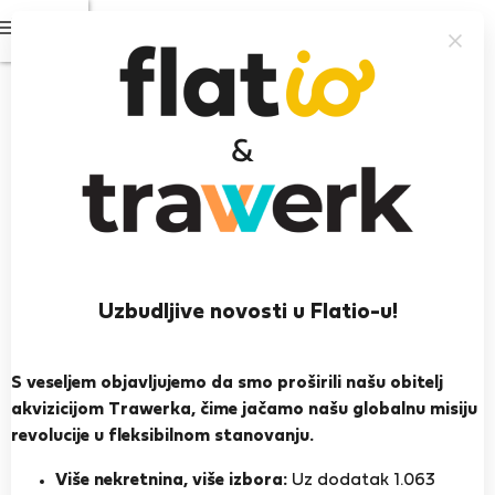
Prijavi se
Prikažite fotografije
Provjereno od strane stanara
StayProtection
+ Stay Benefits
New remodelated 3 rooms apartment at
city heart
4.6
(5)
Uzbudljive novosti u Flatio-u!
6 ljudi
3 spavaće sobe
2 kupaonice
S veseljem objavljujemo da smo proširili našu obitelj
akvizicijom Trawerka, čime jačamo našu globalnu misiju
revolucije u fleksibilnom stanovanju.
2
52 m
2nd floor
Wi-Fi
Više nekretnina, više izbora:
Uz dodatak 1.063