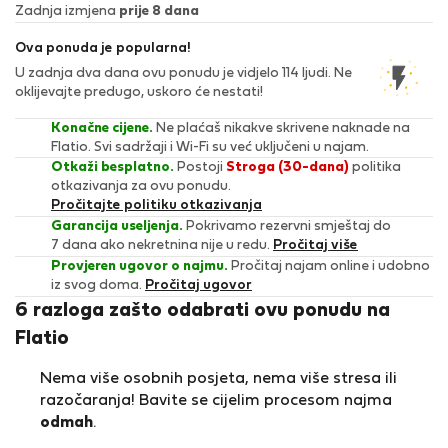
Zadnja izmjena
prije 8 dana
Ova ponuda je popularna!
U zadnja dva dana ovu ponudu je vidjelo 114 ljudi. Ne
oklijevajte predugo, uskoro će nestati!
Konačne cijene.
Ne plaćaš nikakve skrivene naknade na
Flatio. Svi sadržaji i Wi-Fi su već uključeni u najam.
Otkaži besplatno.
Postoji
Stroga (30-dana)
politika
otkazivanja za ovu ponudu.
Pročitajte politiku otkazivanja
Garancija useljenja.
Pokrivamo rezervni smještaj do
7 dana ako nekretnina nije u redu.
Pročitaj više
Provjeren ugovor o najmu.
Pročitaj najam online i udobno
iz svog doma.
Pročitaj ugovor
6 razloga zašto odabrati ovu ponudu na
Flatio
Nema više osobnih posjeta, nema više stresa ili
razočaranja! Bavite se cijelim procesom najma
odmah
.