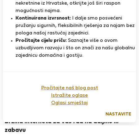
nekretnine iz Hrvatske, otkrijte još širi raspon
StayProtection
Stay Benefits
mogućnosti najma.
Vaš boravak u ovom smještaju bit će pokriven
Kontinuirana izvrsnost:
I dalje smo posvećeni
našim paketom
StayProtection
s
uključenim Stay
pružanju sigurnih, fleksibilnih rješenja za najam bez
Benefits
!
Pročitaj više
pologa našoj rastućoj zajednici.
Stan za najam - Budimpešta
Pročitajte cijelu priču:
Saznajte više o ovom
uzbudljivom razvoju i što on znači za našu globalnu
Mónika S.
Provjereni
zajednicu domaćina i gostiju.
Na Flatio od lipnja 2020
najmodavac
ONLY AND STRICTLY FOR NON SMOKERS WITHOUT
PET!
Pročitajte naš blog post
You are welcome in our beautiful, fully furnished, well
Istražite oglase
equipped studio apartment in the inner IX.th district,
Oglasi smještaj
very near to many Universities and Office Building area.
NASTAVITE
A comfortable double bed, fast Wi-Fi connection, and
Brzina interneta za vaš rad na daljinu ili
air conditioning are available to make your stay
zabavu
pleasant and comfortable.