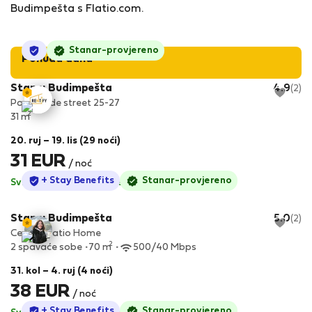
Budimpešta s Flatio.com.
StayProtection
Stanar-provjereno
Ponuda dana
Stan u Budimpešta
4.9
(2)
Paulay Ede street 25-27
2
31 m
20. ruj – 19. lis (29 noći)
31 EUR
/ noć
StayProtection
+ Stay Benefits
Stanar-provjereno
Svi sadržaji uključeni
·
Bez depozita
Stan u Budimpešta
5.0
(2)
Central Patio Home
2
2 spavaće sobe
70 m
500/40 Mbps
31. kol – 4. ruj (4 noći)
38 EUR
/ noć
StayProtection
+ Stay Benefits
Stanar-provjereno