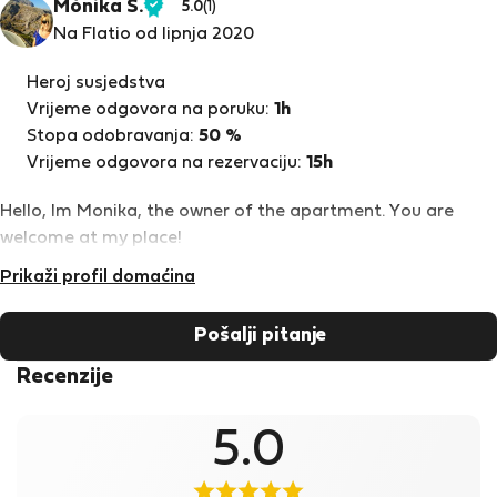
Mónika S.
5.0
(1)
Provjereni
Na Flatio od lipnja 2020
najmodavac
Heroj susjedstva
Vrijeme odgovora na poruku:
1h
Stopa odobravanja:
50 %
Vrijeme odgovora na rezervaciju:
15h
Hello, Im Monika, the owner of the apartment. You are
welcome at my place!
Prikaži profil domaćina
Pošalji pitanje
Recenzije
5.0