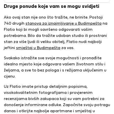
Druge ponude koje vam se mogu svidjeti
Ako ovaj stan nije ono što tražite, ne brinite. Postoji
740 drugih
stanova za iznajmljivanje u Budimpešta
na
Flatio koji bi mogli savršeno odgovarati vašim
potrebama. Bilo da tražite udoban studio ili prostrani
stan za više ljudi ili veliku obitelj, Flatio nudi najbolji
jeftini
smještaj u Budimpešta
za vas.
Svakako istražite sve svoje mogućnosti i pronađite
idealno mjesto koje odgovara vašem životnom stilu i
željama, a sve to bez pologa i s režijama uključenim u
cijenu.
Uz Flatio imate pristup detaljnim popisima,
visokokvalitetnim fotografijama i provjerenim
recenzijama bivših zakupaca koji su vam potrebni za
donošenje informirane odluke. Započnite svoju potragu
danas i otkrijte najbolje apartmane i smještaj u