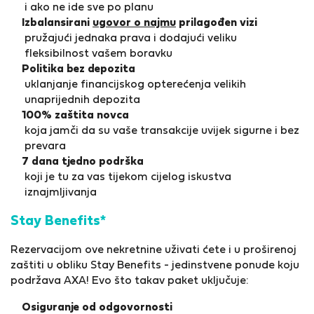
i ako ne ide sve po planu
Izbalansirani
ugovor o najmu
prilagođen vizi
pružajući jednaka prava i dodajući veliku
fleksibilnost vašem boravku
Politika bez depozita
uklanjanje financijskog opterećenja velikih
unaprijednih depozita
100% zaštita novca
koja jamči da su vaše transakcije uvijek sigurne i bez
prevara
7 dana tjedno podrška
koji je tu za vas tijekom cijelog iskustva
iznajmljivanja
Stay Benefits*
Rezervacijom ove nekretnine uživati ćete i u proširenoj
zaštiti u obliku Stay Benefits - jedinstvene ponude koju
podržava AXA! Evo što takav paket uključuje:
Osiguranje od odgovornosti