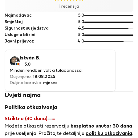
1 recenzija
od
Najmodavac
5.0
5
od
Smještaj
5.0
5
od
Sigurnost susjedstva
4.5
5
od
Usluge u blizini
5.0
5
od
Javni prijevoz
4.0
5
István B.
5.0
Minden rendben volt a tuladonossal.
Ocijenjeno:
19.08.2025
Duljina boravka:
mjesec
Uvjeti najma
Politika otkazivanja
Striktno (30 dana)
Možete otkazati rezervaciju
besplatno unutar 30 dana
prije useljenja. Pročitajte detaljniju
politiku otkazivanja
.