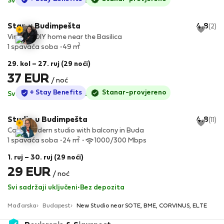
Svi sadržaji uključeni
·
Bez depozita
Stan u Budimpešta
4.8
(2)
Vintage DIY home near the Basilica
2
1 spavaća soba
49 m
29. kol – 27. ruj (29 noći)
37 EUR
/ noć
StayProtection
+ Stay Benefits
Stanar-provjereno
Svi sadržaji uključeni
·
Bez depozita
Studio u Budimpešta
4.8
(11)
Cozy, modern studio with balcony in Buda
2
1 spavaća soba
24 m
1000/300 Mbps
1. ruj – 30. ruj (29 noći)
29 EUR
/ noć
Svi sadržaji uključeni
·
Bez depozita
Mađarska
Budapest
New Studio near SOTE, BME, CORVINUS, ELTE