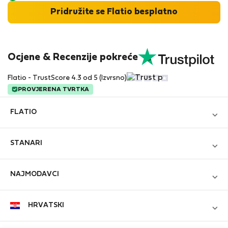
Pridružite se Flatio besplatno
Ocjene & Recenzije pokreće
Flatio - TrustScore 4.3 od 5 (Izvrsno)
PROVJERENA TVRTKA
FLATIO
Blog
STANARI
Postanite partner
Prijavi se
Pridružite se Klubu Nomadskih Inspektora
NAJMODAVCI
Kreiraj novi račun
Kontakt i Impressum
Prijavi se
Za tvrtke
HRVATSKI
Uvjeti i odredbe
Oglasite svoju nekretninu
StayProtection za stanare