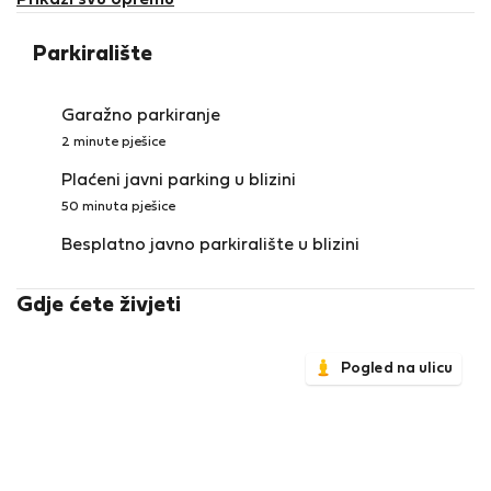
Prikaži svu opremu
comfortable, spacious lounge and a pool table,
perfect for hosting your friends.
Parkiralište
Garažno parkiranje
2 minute pješice
Plaćeni javni parking u blizini
50 minuta pješice
Besplatno javno parkiralište u blizini
Gdje ćete živjeti
Pogled na ulicu