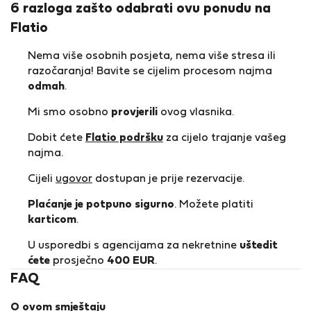
6 razloga zašto odabrati ovu ponudu na
Flatio
Nema više osobnih posjeta, nema više stresa ili
razočaranja! Bavite se cijelim procesom najma
odmah
.
Mi smo osobno
provjerili
ovog vlasnika.
Dobit ćete
Flatio podršku
za cijelo trajanje vašeg
najma.
Cijeli
ugovor
dostupan je prije rezervacije.
Plaćanje je potpuno sigurno
. Možete platiti
karticom
.
U usporedbi s agencijama za nekretnine
uštedit
ćete
prosječno
400 EUR
.
FAQ
O ovom smještaju