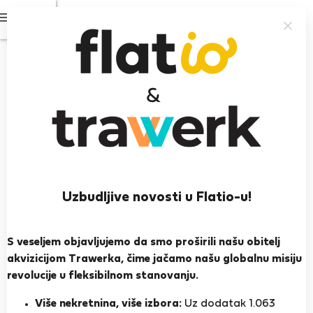
Prijavi se
Prikažite fotografije
Provjereno od strane stanara
StayProtection
+ Stay Benefits
New Studio near SOTE, BME, CORVINUS,
ELTE
5.0
(1)
Uzbudljive novosti u Flatio-u!
2
2 osobe
1 spavaća soba
30 m
S veseljem objavljujemo da smo proširili našu obitelj
akvizicijom Trawerka, čime jačamo našu globalnu misiju
revolucije u fleksibilnom stanovanju.
3rd floor
Wi-Fi
Namješteno
Više nekretnina, više izbora:
Uz dodatak 1.063