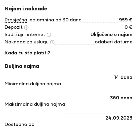
Najam i naknade
Prosječna
najamnina od 30 dana
959
€
Depozit
0
€
Sadržaji i internet
Uključeno u najam
Naknada za uslugu
odaberi datume
Kada ću što platiti?
Duljina najma
14 dana
Minimalna duljina najma
360 dana
Maksimalna duljina najma
24.09.2026
Dostupno od