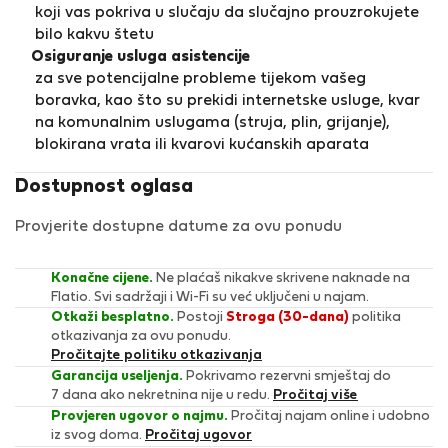
koji vas pokriva u slučaju da slučajno prouzrokujete
bilo kakvu štetu
Osiguranje usluga asistencije
za sve potencijalne probleme tijekom vašeg
boravka, kao što su prekidi internetske usluge, kvar
na komunalnim uslugama (struja, plin, grijanje),
blokirana vrata ili kvarovi kućanskih aparata
Dostupnost oglasa
Provjerite dostupne datume za ovu ponudu
Konačne cijene.
Ne plaćaš nikakve skrivene naknade na
Flatio. Svi sadržaji i Wi-Fi su već uključeni u najam.
Otkaži besplatno.
Postoji
Stroga (30-dana)
politika
otkazivanja za ovu ponudu.
Pročitajte politiku otkazivanja
Garancija useljenja.
Pokrivamo rezervni smještaj do
7 dana ako nekretnina nije u redu.
Pročitaj više
Provjeren ugovor o najmu.
Pročitaj najam online i udobno
iz svog doma.
Pročitaj ugovor