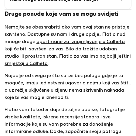
Druge ponude koje vam se mogu svidjeti
Nemojte se obeshrabriti ako vam ovaj stan ne pristaje
savršeno. Dostupne su nam i druge opcije.. Flatio nudi
mnoge druge
apartmane za iznajmljivanje u Calheta
koji će biti savršeni za vas. Bilo da tražite udoban
studio ili prostran stan, Flatio za vas ima najbolji
jeftini
smještaj u Calheta
.
Najbolje od svega je što su svi bez pologa gdje je to
moguće, imaju jedinstveni ugovor o najmu koji vas štiti,
a uz režije uključene u cijenu nema skrivenih naknada
koje bi vas mogle iznenaditi.
Flatio vam također daje detaljne popise, fotografije
visoke kvalitete, iskrene recenzije stanara i sve
informacije koje su vam potrebne za donošenje
informirane odluke. Dakle, započnite svoju potragu