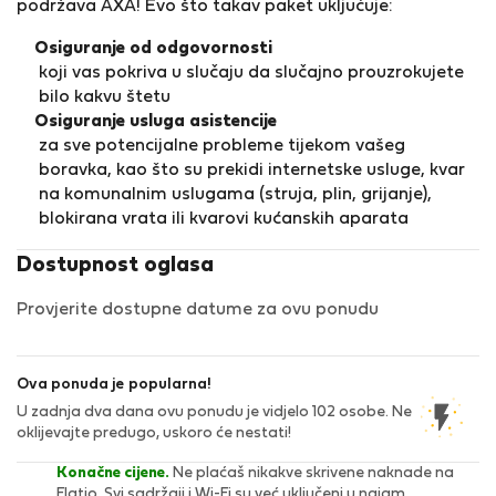
podržava AXA! Evo što takav paket uključuje:
Osiguranje od odgovornosti
koji vas pokriva u slučaju da slučajno prouzrokujete
bilo kakvu štetu
Osiguranje usluga asistencije
za sve potencijalne probleme tijekom vašeg
boravka, kao što su prekidi internetske usluge, kvar
na komunalnim uslugama (struja, plin, grijanje),
blokirana vrata ili kvarovi kućanskih aparata
Dostupnost oglasa
Provjerite dostupne datume za ovu ponudu
Ova ponuda je popularna!
U zadnja dva dana ovu ponudu je vidjelo 102 osobe. Ne
oklijevajte predugo, uskoro će nestati!
Konačne cijene.
Ne plaćaš nikakve skrivene naknade na
Flatio. Svi sadržaji i Wi-Fi su već uključeni u najam.