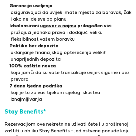
Garancija useljenja
osiguravajući da uvijek imate mjesto za boravak, čak
i ako ne ide sve po planu
Izbalansirani
ugovor o najmu
prilagođen vizi
pružajući jednaka prava i dodajući veliku
fleksibilnost vašem boravku
Politika bez depozita
uklanjanje financijskog opterećenja velikih
unaprijednih depozita
100% zaštita novca
koja jamči da su vaše transakcije uvijek sigurne i bez
prevara
7 dana tjedno podrška
koji je tu za vas tijekom cijelog iskustva
iznajmljivanja
Stay Benefits*
Rezervacijom ove nekretnine uživati ćete i u proširenoj
zaštiti u obliku Stay Benefits - jedinstvene ponude koju