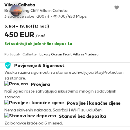
Vila u Calheta
Breathtaking Cliff Villa in Calheta
2
3 spavaće sobe
200 m
700/450 Mbps
6. kol – 19. kol (13 noći)
450 EUR
/ noć
Svi sadržaji uključeni
·
Bez depozita
Portugal
Calheta
Luxury Ocean Front Villa in Madeira
Povjerenje & Sigurnost
Visoka razina sigurnosti za stanare zahvaljujući StayProtection
za stanare.
Provjera
Naš ugled raste zahvaljujući iskustvima mnogih zadovoljnih
stanara.
Povoljne i konačne cijene
Nema skrivenih naknada. Sadržaji i Wi-Fi su uključeni.
Stanovi bez depozita
Za boravke kraće od 6 mjeseci.