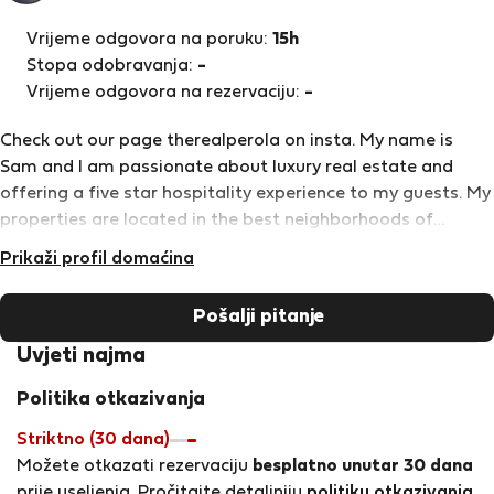
najmodavac
Vrijeme odgovora na poruku:
15h
Stopa odobravanja:
-
Vrijeme odgovora na rezervaciju:
-
Check out our page therealperola on insta. My name is
Sam and I am passionate about luxury real estate and
offering a five star hospitality experience to my guests. My
properties are located in the best neighborhoods of
Calheta and feature state of the art finishes, amenities,
Prikaži profil domaćina
and furniture. I strive to offer the perfect retreat for luxury
and comfort loving professionals, families, and couples.
Pošalji pitanje
Uvjeti najma
Politika otkazivanja
Striktno (30 dana)
Možete otkazati rezervaciju
besplatno unutar 30 dana
prije useljenja. Pročitajte detaljniju
politiku otkazivanja
.