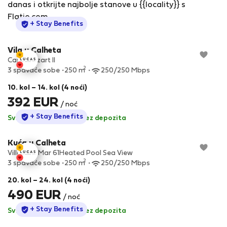
danas i otkrijte najbolje stanove u {{locality}} s
Flatio.com.
StayProtection
+ Stay Benefits
Vila u Calheta
Casa Mozart II
2
3 spavaće sobe
250 m
250/250 Mbps
10. kol – 14. kol (4 noći)
392 EUR
/ noć
StayProtection
+ Stay Benefits
Svi sadržaji uključeni
·
Bez depozita
Kuća u Calheta
Villa ElDoMar 61Heated Pool Sea View
2
3 spavaće sobe
250 m
250/250 Mbps
20. kol – 24. kol (4 noći)
490 EUR
/ noć
StayProtection
+ Stay Benefits
Svi sadržaji uključeni
·
Bez depozita