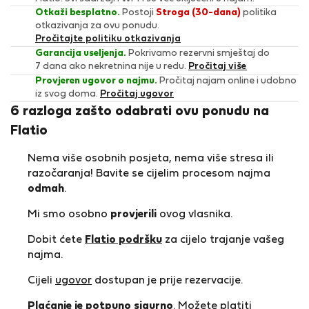
Otkaži besplatno.
Postoji
Stroga (30-dana)
politika
otkazivanja za ovu ponudu.
Pročitajte politiku otkazivanja
Garancija useljenja.
Pokrivamo rezervni smještaj do
7 dana ako nekretnina nije u redu.
Pročitaj više
Provjeren ugovor o najmu.
Pročitaj najam online i udobno
iz svog doma.
Pročitaj ugovor
6 razloga zašto odabrati ovu ponudu na
Flatio
Nema više osobnih posjeta, nema više stresa ili
razočaranja! Bavite se cijelim procesom najma
odmah
.
Mi smo osobno
provjerili
ovog vlasnika.
Dobit ćete
Flatio podršku
za cijelo trajanje vašeg
najma.
Cijeli
ugovor
dostupan je prije rezervacije.
Plaćanje je potpuno sigurno
. Možete platiti