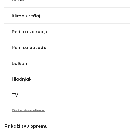
Bazen
Funchal.
Klima uređaj
Perilica za rublje
Perilica posuđa
Balkon
Hladnjak
TV
,
Detektor dima
nedostupno
Prikaži svu opremu