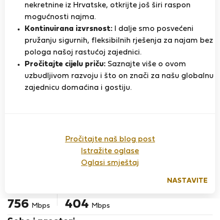
nekretnine iz Hrvatske, otkrijte još širi raspon
mogućnosti najma.
Kuća za najam - Calheta
Kontinuirana izvrsnost:
I dalje smo posvećeni
Sam O.
pružanju sigurnih, fleksibilnih rješenja za najam bez
Provjereni
Na Flatio od ožujka 2025
pologa našoj rastućoj zajednici.
najmodavac
Pročitajte cijelu priču:
Saznajte više o ovom
Welcome to Villa Néro, the iconic Calheta beachfront
uzbudljivom razvoju i što on znači za našu globalnu
villa in Madeira Island, Portugal.
zajednicu domaćina i gostiju.
This exquisite property is fully furnished with high-end
furniture and adorned with captivating art from the
island’s most promising gallery and artist.
Pročitajte naš blog post
This villa represents the epitome of refined coastal
Brzina interneta za vaš rad na daljinu ili
Istražite oglase
living, combining minimalist luxury, high efficiency and
zabavu
Oglasi smještaj
breathtaking natural beauty. Sunrise and sunset can be
NASTAVITE
enjoyed everyday from every room in the house.
Preuzmi
Učitaj
756
404
Mbps
Mbps
The villa features a state-of-the-art kitchen equipped
with top-of-the-line Miele appliances. Enjoy an