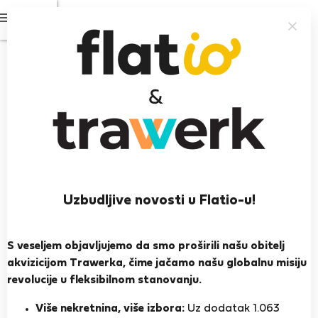
Prijavi se
Prikažite fotografije
StayProtection
+ Stay Benefits
Luxury Ocean Front Villa in Madeira
6 ljudi
3 spavaće sobe
4 kupaonice
Uzbudljive novosti u Flatio-u!
2
200 m
Wi-Fi
Namješteno
S veseljem objavljujemo da smo proširili našu obitelj
akvizicijom Trawerka, čime jačamo našu globalnu misiju
StayProtection
Stay Benefits
revolucije u fleksibilnom stanovanju.
Vaš boravak u ovom smještaju bit će pokriven
našim paketom
StayProtection
s
uključenim Stay
Više nekretnina, više izbora:
Uz dodatak 1.063
Benefits
!
Pročitaj više