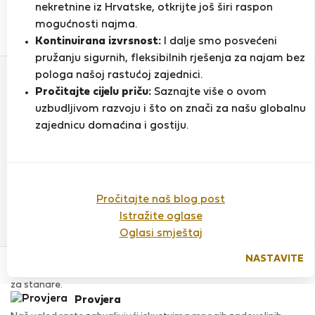
nekretnine iz Hrvatske, otkrijte još širi raspon
mogućnosti najma.
0
2
Kontinuirana izvrsnost:
I dalje smo posvećeni
Ocjena i reference
Ponude
pružanju sigurnih, fleksibilnih rješenja za najam bez
pologa našoj rastućoj zajednici.
Pročitajte cijelu priču:
Saznajte više o ovom
Ocjena
uzbudljivom razvoju i što on znači za našu globalnu
zajednicu domaćina i gostiju.
Do sada nema ocjena
Pročitajte naš blog post
Istražite oglase
Oglasi smještaj
Povjerenje & Sigurnost
NASTAVITE
Visoka razina sigurnosti za stanare zahvaljujući StayProtection
za stanare.
Provjera