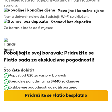
Naš ugled raste zahvaljujući iskustvima mnogih zadovoljnih
stanara.
Povoljne i konačne cijene
Nema skrivenih naknada. Sadržaji i Wi-Fi su uključeni.
Stanovi bez depozita
Za boravke kraće od 6 mjeseci.
Poboljšajte svoj boravak: Pridružite se
Flatio sada za ekskluzivne pogodnosti!
Što ćete dobiti?
Popust od €20 za vaš prvi boravak
Specijalne ponude najma SAMO za članove
Ekskluzivne pogodnosti od naših partnera
Pridružite se Flatio besplatno