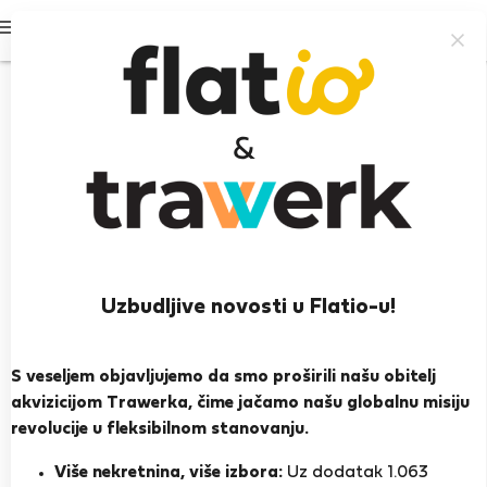
Prijavi se
Uzbudljive novosti u Flatio-u!
Maria do Carmo R.
Heroj susjedstva
S veseljem objavljujemo da smo proširili našu obitelj
akvizicijom Trawerka, čime jačamo našu globalnu misiju
Peniche, Óbidos, Lisabon
revolucije u fleksibilnom stanovanju.
PRIKAŽI ŽIVOTOPIS
Više nekretnina, više izbora:
Uz dodatak 1.063