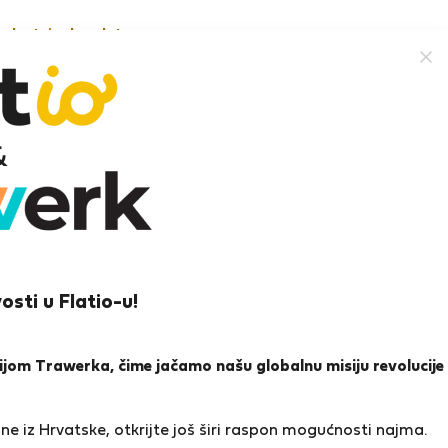
nekretnine besplatno
ês S.
Heroj susjedstva
eira
osti u Flatio-u!
ena i reference
Ponude
0
1
icijom Trawerka, čime jačamo našu globalnu misiju revolucije
a
e iz Hrvatske, otkrijte još širi raspon mogućnosti najma.