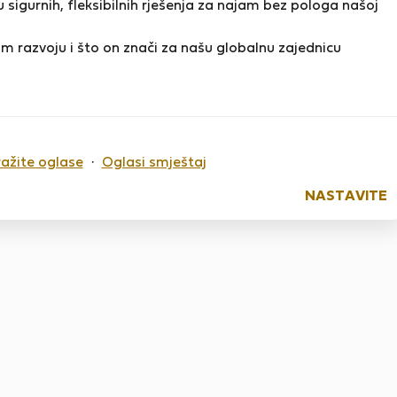
 sigurnih, fleksibilnih rješenja za najam bez pologa našoj
m razvoju i što on znači za našu globalnu zajednicu
o sada nema ocjena
ražite oglase
·
Oglasi smještaj
NASTAVITE