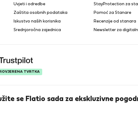
Uvjeti i odredbe
StayProtection za st
Zaštita osobnih podataka
Pomoć za Stanare
Iskustvo naših korisnika
Recenzije od stanara
Srednjoročna zajednica
Newsletter za digita
ROVJERENA TVRTKA
užite se Flatio sada za ekskluzivne pogod