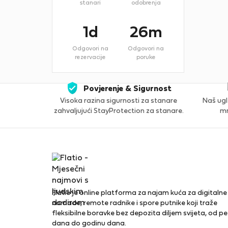
stanari
odobrenja
1d
26m
Odgovori na
Odgovori na
rezervacije
poruke
Povjerenje & Sigurnost
Visoka razina sigurnosti za stanare
Naš ugl
zahvaljujući StayProtection za stanare.
mn
Flatio je online platforma za najam kuća za digitalne
nomade, remote radnike i spore putnike koji traže
fleksibilne boravke bez depozita diljem svijeta, od pe
dana do godinu dana.