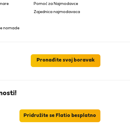
anare
Pomoć za Najmodavce
Zajednica najmodavaca
lne nomade
Pronađite svoj boravak
nosti!
Pridružite se Flatio besplatno