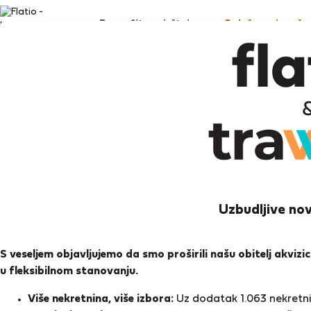
Pronađite smještaj
Oglašavanje vaše 
In
Albuf
Uzbudljive nov
Ocj
S veseljem objavljujemo da smo proširili našu obitelj akviz
u fleksibilnom stanovanju.
Ocjen
Više nekretnina, više izbora:
Uz dodatak 1.063 nekretnin
O meni