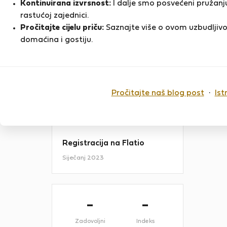
Kontinuirana izvrsnost:
I dalje smo posvećeni pružanju
Estarei disponível sempre que
rastućoj zajednici.
possível no Check in e irei fornecer
Pročitajte cijelu priču:
Saznajte više o ovom uzbudljivo
os melhores e típicos restaurantes ,
D
os melhores sítios secretos para
domaćina i gostiju.
visitarem de modo a…
PRIKAŽI VIŠE
Pročitajte naš blog post
·
Ist
Zadnji put online
6 mjeseci
Registracija na Flatio
Siječanj 2023
-
-
Zadovoljni
Indeks