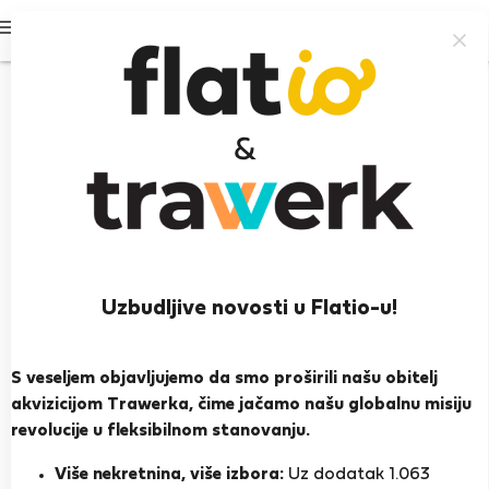
Prijavi se
Uzbudljive novosti u Flatio-u!
Dariusz K.
Varšava
S veseljem objavljujemo da smo proširili našu obitelj
akvizicijom Trawerka, čime jačamo našu globalnu misiju
PRIKAŽI ŽIVOTOPIS
revolucije u fleksibilnom stanovanju.
Više nekretnina, više izbora:
Uz dodatak 1.063