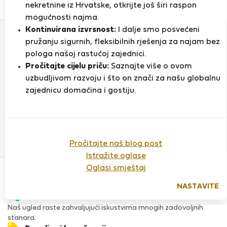
0
1
nekretnine iz Hrvatske, otkrijte još širi raspon
Ocjena i reference
Ponude
mogućnosti najma.
Kontinuirana izvrsnost:
I dalje smo posvećeni
pružanju sigurnih, fleksibilnih rješenja za najam bez
Ocjena
pologa našoj rastućoj zajednici.
Pročitajte cijelu priču:
Saznajte više o ovom
uzbudljivom razvoju i što on znači za našu globalnu
zajednicu domaćina i gostiju.
Do sada nema ocjena
Pročitajte naš blog post
Istražite oglase
Povjerenje & Sigurnost
Oglasi smještaj
Visoka razina sigurnosti za stanare zahvaljujući StayProtection
za stanare.
NASTAVITE
Provjera
Naš ugled raste zahvaljujući iskustvima mnogih zadovoljnih
stanara.