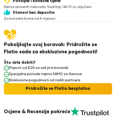
Povoljne i konačne cijene
Nema skrivenih naknada. Sadržaji i Wi-Fi su uključeni.
Stanovi bez depozita
Za boravke kraće od 6 mjeseci.
Poboljšajte svoj boravak: Pridružite se
Flatio sada za ekskluzivne pogodnosti!
Što ćete dobiti?
Popust od €20 za vaš prvi boravak
Specijalne ponude najma SAMO za članove
Ekskluzivne pogodnosti od naših partnera
Pridružite se Flatio besplatno
Ocjene & Recenzije pokreće