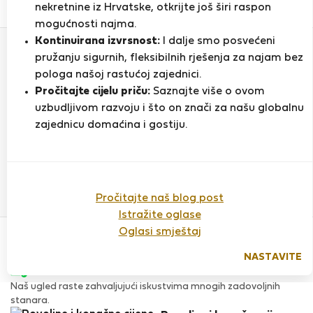
0
1
nekretnine iz Hrvatske, otkrijte još širi raspon
Ocjena i reference
Ponude
mogućnosti najma.
Kontinuirana izvrsnost:
I dalje smo posvećeni
pružanju sigurnih, fleksibilnih rješenja za najam bez
Ocjena
pologa našoj rastućoj zajednici.
Pročitajte cijelu priču:
Saznajte više o ovom
uzbudljivom razvoju i što on znači za našu globalnu
zajednicu domaćina i gostiju.
Do sada nema ocjena
Pročitajte naš blog post
Istražite oglase
Povjerenje & Sigurnost
Oglasi smještaj
Visoka razina sigurnosti za stanare zahvaljujući StayProtection
za stanare.
NASTAVITE
Provjera
Naš ugled raste zahvaljujući iskustvima mnogih zadovoljnih
stanara.