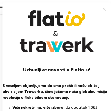
Prijavi se
Uzbudljive novosti u Flatio-u!
3As U.
Lisabon
S veseljem objavljujemo da smo proširili našu obitelj
akvizicijom Trawerka, čime jačamo našu globalnu misiju
PRIKAŽI ŽIVOTOPIS
revolucije u fleksibilnom stanovanju.
Više nekretnina, više izbora:
Uz dodatak 1.063