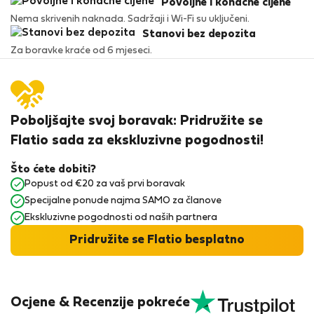
Povoljne i konačne cijene
Nema skrivenih naknada. Sadržaji i Wi-Fi su uključeni.
Stanovi bez depozita
Za boravke kraće od 6 mjeseci.
Poboljšajte svoj boravak: Pridružite se
Flatio sada za ekskluzivne pogodnosti!
Što ćete dobiti?
Popust od €20 za vaš prvi boravak
Specijalne ponude najma SAMO za članove
Ekskluzivne pogodnosti od naših partnera
Pridružite se Flatio besplatno
Ocjene & Recenzije pokreće