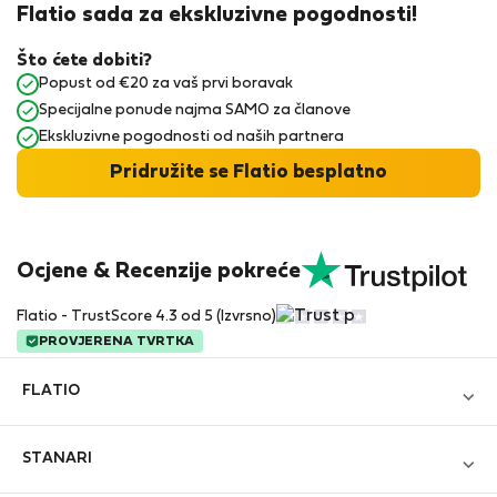
Flatio sada za ekskluzivne pogodnosti!
Što ćete dobiti?
Popust od €20 za vaš prvi boravak
Specijalne ponude najma SAMO za članove
Ekskluzivne pogodnosti od naših partnera
Pridružite se Flatio besplatno
Ocjene & Recenzije pokreće
Flatio - TrustScore 4.3 od 5 (Izvrsno)
PROVJERENA TVRTKA
FLATIO
Blog
STANARI
Postanite partner