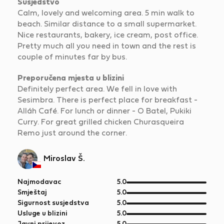
Susjedstvo
Calm, lovely and welcoming area. 5 min walk to
beach. Similar distance to a small supermarket.
Nice restaurants, bakery, ice cream, post office.
Pretty much all you need in town and the rest is
couple of minutes far by bus.
Preporučena mjesta u blizini
Definitely perfect area. We fell in love with
Sesimbra. There is perfect place for breakfast -
Alláh Café. For lunch or dinner - O Batel, Pukiki
Curry. For great grilled chicken Churasqueira
Remo just around the corner.
Miroslav Š.
od
Najmodavac
5.0
5
od
Smještaj
5.0
5
od
Sigurnost susjedstva
5.0
5
od
Usluge u blizini
5.0
5
od