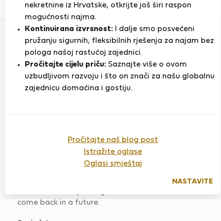
1
1
nekretnine iz Hrvatske, otkrijte još širi raspon
Ocjena i reference
Ponude
mogućnosti najma.
Kontinuirana izvrsnost:
I dalje smo posvećeni
pružanju sigurnih, fleksibilnih rješenja za najam bez
Ocjena
pologa našoj rastućoj zajednici.
Pročitajte cijelu priču:
Saznajte više o ovom
uzbudljivom razvoju i što on znači za našu globalnu
zajednicu domaćina i gostiju.
Apartment T0 Sesimbra
Ocijenjeno:
20.04.2024
Duljina boravka:
3 mjeseca
Pročitajte naš blog post
The stay was very pleasant. Luis with family are
Istražite oglase
very friendly and welcoming. We felt like at home.
Oglasi smještaj
Flat has everything you need for everyday life.
The town is very lovely, the stay is close to the
NASTAVITE
beach with own parking lot. We would love to
come back in a future.