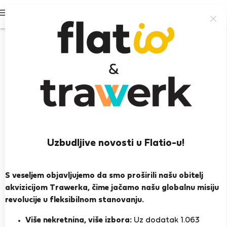
Prijavi se
Uzbudljive novosti u Flatio-u!
Luís M.
Sesimbra
S veseljem objavljujemo da smo proširili našu obitelj
akvizicijom Trawerka, čime jačamo našu globalnu misiju
PRIKAŽI ŽIVOTOPIS
revolucije u fleksibilnom stanovanju.
Više nekretnina, više izbora:
Uz dodatak 1.063