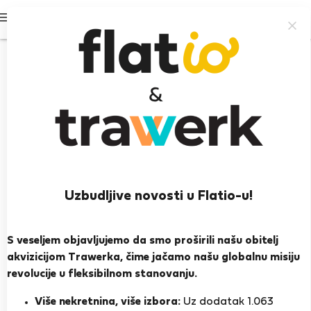
Prijavi se
Uzbudljive novosti u Flatio-u!
Niksa B.
Trogir
S veseljem objavljujemo da smo proširili našu obitelj
akvizicijom Trawerka, čime jačamo našu globalnu misiju
PRIKAŽI ŽIVOTOPIS
revolucije u fleksibilnom stanovanju.
Više nekretnina, više izbora:
Uz dodatak 1.063