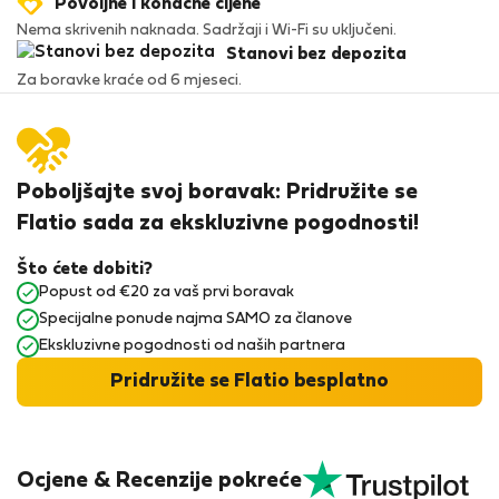
Povoljne i konačne cijene
Nema skrivenih naknada. Sadržaji i Wi-Fi su uključeni.
Stanovi bez depozita
Za boravke kraće od 6 mjeseci.
Poboljšajte svoj boravak: Pridružite se
Flatio sada za ekskluzivne pogodnosti!
Što ćete dobiti?
Popust od €20 za vaš prvi boravak
Specijalne ponude najma SAMO za članove
Ekskluzivne pogodnosti od naših partnera
Pridružite se Flatio besplatno
Ocjene & Recenzije pokreće