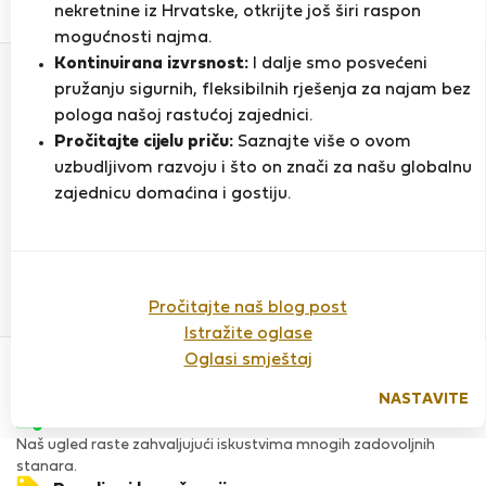
0
1
nekretnine iz Hrvatske, otkrijte još širi raspon
Ocjena i reference
Ponude
mogućnosti najma.
Kontinuirana izvrsnost:
I dalje smo posvećeni
pružanju sigurnih, fleksibilnih rješenja za najam bez
Ocjena
pologa našoj rastućoj zajednici.
Pročitajte cijelu priču:
Saznajte više o ovom
uzbudljivom razvoju i što on znači za našu globalnu
zajednicu domaćina i gostiju.
Do sada nema ocjena
Pročitajte naš blog post
Istražite oglase
Povjerenje & Sigurnost
Oglasi smještaj
Visoka razina sigurnosti za stanare zahvaljujući StayProtection
za stanare.
NASTAVITE
Provjera
Naš ugled raste zahvaljujući iskustvima mnogih zadovoljnih
stanara.