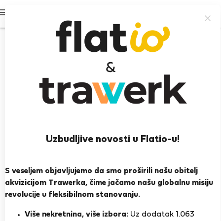
Prijavi se
100%
Uzbudljive novosti u Flatio-u!
Dora L.
S veseljem objavljujemo da smo proširili našu obitelj
Heroj susjedstva
akvizicijom Trawerka, čime jačamo našu globalnu misiju
Iskusan domaćin
revolucije u fleksibilnom stanovanju.
Budimpešta
Više nekretnina, više izbora:
Uz dodatak 1.063