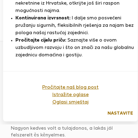
nekretnine iz Hrvatske, otkrijte još širi raspon
mogućnosti najma.
PRIKAŽI ŽIVOTOPIS
Kontinuirana izvrsnost:
I dalje smo posvećeni
pružanju sigurnih, fleksibilnih rješenja za najam bez
4
1
pologa našoj rastućoj zajednici.
Ocjena i reference
Ponude
Pročitajte cijelu priču:
Saznajte više o ovom
uzbudljivom razvoju i što on znači za našu globalnu
zajednicu domaćina i gostiju.
Ocjena
Pročitajte naš blog post
Istražite oglase
Calm apartment in the heart of
Oglasi smještaj
Budapest
Ocijenjeno:
01.08.2025
Duljina boravka:
NASTAVITE
10 dana
Nagyon kedves volt a tulajdonos, a lakás jól
felszerelt ès kènyelmes.