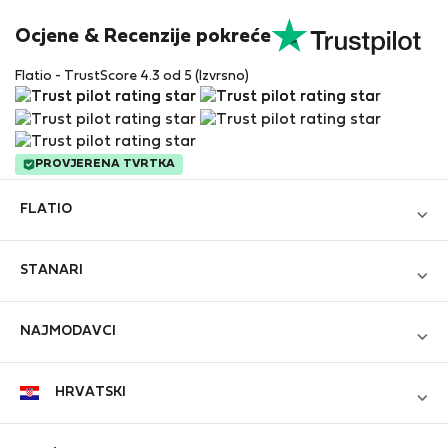
Ocjene & Recenzije pokreće
Flatio - TrustScore 4.3 od 5 (Izvrsno)
PROVJERENA TVRTKA
FLATIO
Blog
STANARI
Postanite partner
Prijavi se
Pridružite se Klubu Nomadskih Inspektora
NAJMODAVCI
Kreiraj novi račun
Kontakt i Impressum
Prijavi se
Za tvrtke
HRVATSKI
Uvjeti i odredbe
Oglasite svoju nekretninu
StayProtection za stanare
Zaštita osobnih podataka