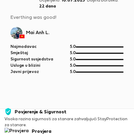
Ocijenjeno:
10.07.2025
Duljina boravka:
22 dana
Everthing was good!
Mai Anh L.
od
Najmodavac
5.0
5
od
Smještaj
5.0
5
od
Sigurnost susjedstva
5.0
5
od
Usluge u blizini
5.0
5
od
Javni prijevoz
5.0
5
Povjerenje & Sigurnost
Visoka razina sigurnosti za stanare zahvaljujući StayProtection
za stanare.
Provjera