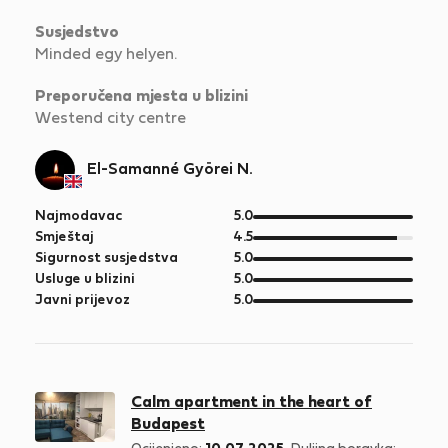
Susjedstvo
Minded egy helyen.
Preporučena mjesta u blizini
Westend city centre
El-Samanné Györei N.
od
Najmodavac
5.0
5
od
Smještaj
4.5
5
od
Sigurnost susjedstva
5.0
5
od
Usluge u blizini
5.0
5
od
Javni prijevoz
5.0
5
Calm apartment in the heart of
Budapest