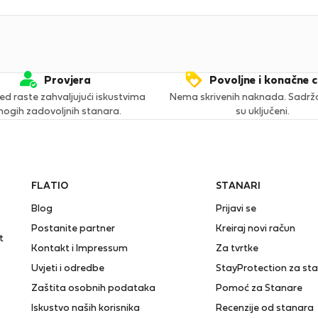
Provjera
Povoljne i konačne c
ed raste zahvaljujući iskustvima
Nema skrivenih naknada. Sadržaj
ogih zadovoljnih stanara.
su uključeni.
FLATIO
STANARI
Blog
Prijavi se
Postanite partner
Kreiraj novi račun
t
Kontakt i Impressum
Za tvrtke
Uvjeti i odredbe
StayProtection za st
Zaštita osobnih podataka
Pomoć za Stanare
Iskustvo naših korisnika
Recenzije od stanara