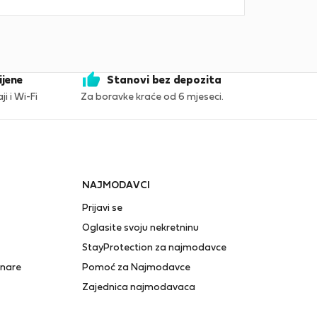
ijene
Stanovi bez depozita
i i Wi-Fi
Za boravke kraće od 6 mjeseci.
NAJMODAVCI
Prijavi se
Oglasite svoju nekretninu
StayProtection za najmodavce
anare
Pomoć za Najmodavce
Zajednica najmodavaca