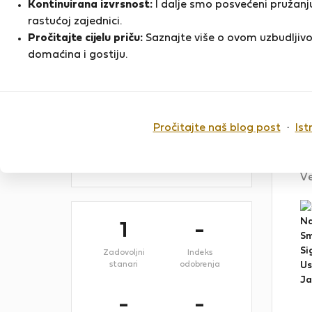
Kontinuirana izvrsnost:
I dalje smo posvećeni pružanju
Hi, we speak English and Spanish.
rastućoj zajednici.
We designed the flat for maximum
Pročitajte cijelu priču:
Saznajte više o ovom uzbudljivo
comfort and luxury.
domaćina i gostiju.
Zadnji put online
I 
3 mjeseca
ho
Pročitajte naš blog post
·
Ist
Bu
Registracija na Flatio
Su
Ožujak 2024
Ve
N
1
-
Sm
Si
Zadovoljni
Indeks
stanari
odobrenja
Us
Ja
-
-