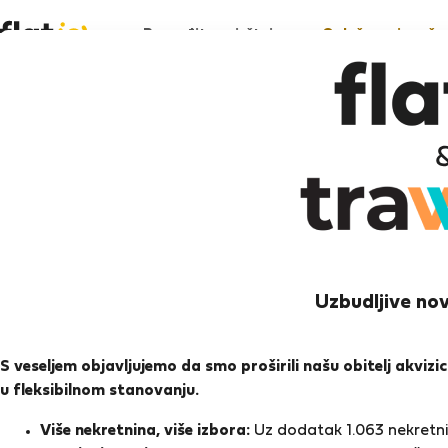
Pronađite smještaj
Oglašavanje vaše 
Ka
Budim
Uzbudljive nov
Ocj
S veseljem objavljujemo da smo proširili našu obitelj akviz
u fleksibilnom stanovanju.
Ocjen
Više nekretnina, više izbora:
Uz dodatak 1.063 nekretnin
O meni