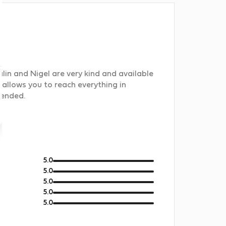
alin and Nigel are very kind and available
 allows you to reach everything in
mended.
od
5.0
5
od
5.0
5
od
5.0
5
od
5.0
5
od
5.0
5