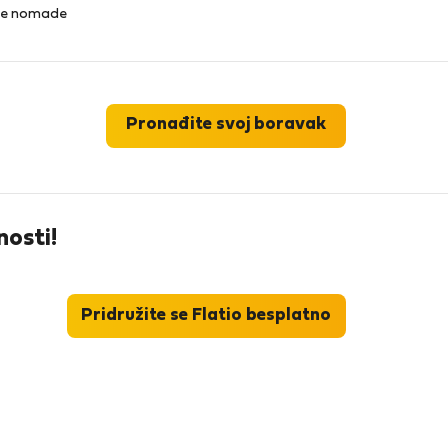
lne nomade
Pronađite svoj boravak
nosti!
Pridružite se Flatio besplatno