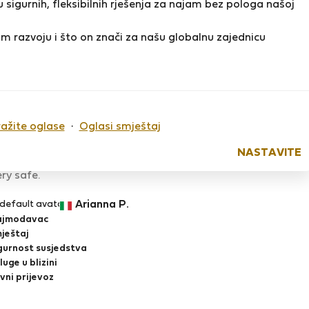
 sigurnih, fleksibilnih rješenja za najam bez pologa našoj
m razvoju i što on znači za našu globalnu zajednicu
NEW ! Luxury flat / Safest part /AC/View
Ocijenjeno:
27.06.2024
Duljina boravka:
2 mjeseca
had a very great experience in this beautiful apartment! Kat
sts. The apartment is brand-new, in a perfect position that
ražite oglase
·
Oglasi smještaj
dapest. I hope to get there again in future! Totally recom
NASTAVITE
sjedstvo
ry safe.
Arianna P.
ajmodavac
ještaj
gurnost susjedstva
luge u blizini
vni prijevoz