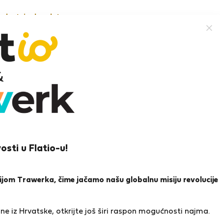
nekretnine besplatno
talin C.
pešta
osti u Flatio-u!
ena i reference
Ponude
1
2
icijom Trawerka, čime jačamo našu globalnu misiju revolucije
a
e iz Hrvatske, otkrijte još širi raspon mogućnosti najma.