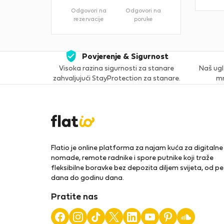
Odgovori na
Odgovori na
rezervacije
poruke
Povjerenje & Sigurnost
Visoka razina sigurnosti za stanare
Naš ugl
zahvaljujući StayProtection za stanare.
mn
Flatio je online platforma za najam kuća za digitalne
nomade, remote radnike i spore putnike koji traže
fleksibilne boravke bez depozita diljem svijeta, od pe
dana do godinu dana.
Pratite nas