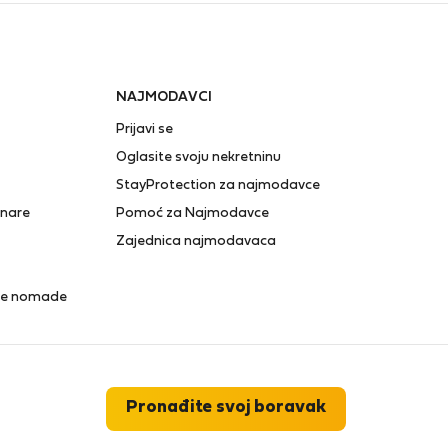
NAJMODAVCI
Prijavi se
Oglasite svoju nekretninu
StayProtection za najmodavce
anare
Pomoć za Najmodavce
Zajednica najmodavaca
lne nomade
Pronađite svoj boravak