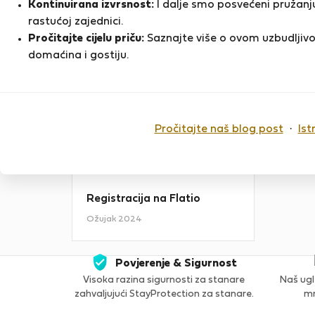
Kontinuirana izvrsnost:
I dalje smo posvećeni pružanju
It's just so lovely to welcome you in
rastućoj zajednici.
the place, which will hold memories
Pročitajte cijelu priču:
Saznajte više o ovom uzbudljivo
and smiles and a great time , just
D
enjoy the amazing view along with
domaćina i gostiju.
the lights of…
PRIKAŽI VIŠE
Pročitajte naš blog post
·
Ist
Zadnji put online
6 mjeseci
Registracija na Flatio
Ožujak 2024
Povjerenje & Sigurnost
Visoka razina sigurnosti za stanare
Naš ugl
zahvaljujući StayProtection za stanare.
mn