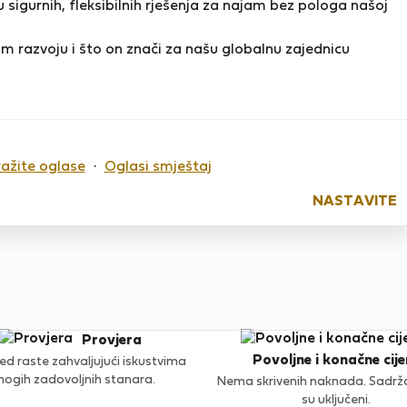
 sigurnih, fleksibilnih rješenja za najam bez pologa našoj
m razvoju i što on znači za našu globalnu zajednicu
o sada nema ocjena
ražite oglase
·
Oglasi smještaj
NASTAVITE
Provjera
Povoljne i konačne cije
ed raste zahvaljujući iskustvima
ogih zadovoljnih stanara.
Nema skrivenih naknada. Sadržaj
su uključeni.