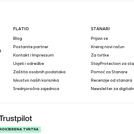
FLATIO
STANARI
Blog
Prijavi se
Postanite partner
Kreiraj novi račun
t
Kontakt i Impressum
Za tvrtke
Uvjeti i odredbe
StayProtection za st
Zaštita osobnih podataka
Pomoć za Stanare
Iskustvo naših korisnika
Recenzije od stanara
Srednjoročna zajednica
Newsletter za digita
ROVJERENA TVRTKA