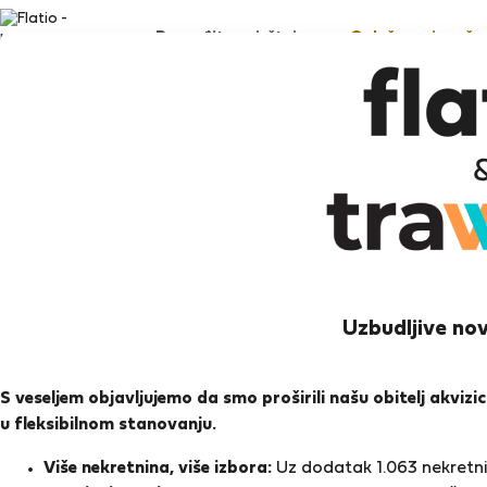
Pronađite smještaj
Oglašavanje vaše 
Se
Istanb
Uzbudljive nov
Ocj
S veseljem objavljujemo da smo proširili našu obitelj akviz
u fleksibilnom stanovanju.
Ocjen
Više nekretnina, više izbora:
Uz dodatak 1.063 nekretnin
O meni