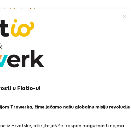
nekretnine besplatno
ren M.
ul
osti u Flatio-u!
ena i reference
Ponude
0
1
icijom Trawerka, čime jačamo našu globalnu misiju revolucije
a
e iz Hrvatske, otkrijte još širi raspon mogućnosti najma.