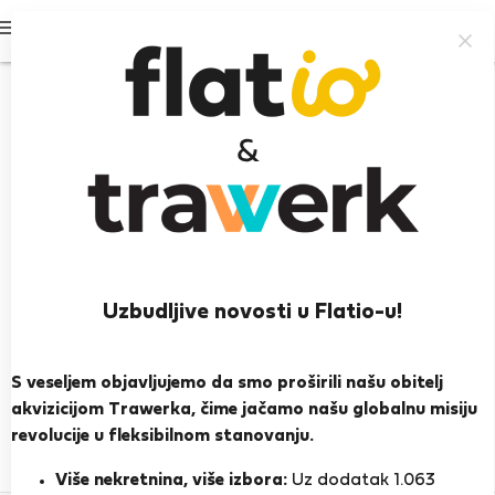
Prijavi se
Uzbudljive novosti u Flatio-u!
Lieselotte O.
S veseljem objavljujemo da smo proširili našu obitelj
PRIKAŽI ŽIVOTOPIS
akvizicijom Trawerka, čime jačamo našu globalnu misiju
revolucije u fleksibilnom stanovanju.
0
1
Ocjena i reference
Ponude
Više nekretnina, više izbora:
Uz dodatak 1.063