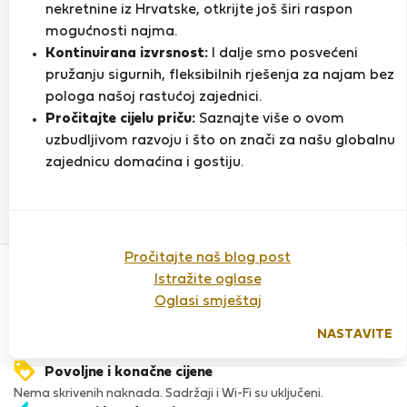
nekretnine iz Hrvatske, otkrijte još širi raspon
mogućnosti najma.
Kontinuirana izvrsnost:
I dalje smo posvećeni
Ocjena
pružanju sigurnih, fleksibilnih rješenja za najam bez
pologa našoj rastućoj zajednici.
Pročitajte cijelu priču:
Saznajte više o ovom
Do sada nema ocjena
uzbudljivom razvoju i što on znači za našu globalnu
zajednicu domaćina i gostiju.
Povjerenje & Sigurnost
Pročitajte naš blog post
Visoka razina sigurnosti za stanare zahvaljujući StayProtection
Istražite oglase
za stanare.
Oglasi smještaj
Provjera
Naš ugled raste zahvaljujući iskustvima mnogih zadovoljnih
NASTAVITE
stanara.
Povoljne i konačne cijene
Nema skrivenih naknada. Sadržaji i Wi-Fi su uključeni.