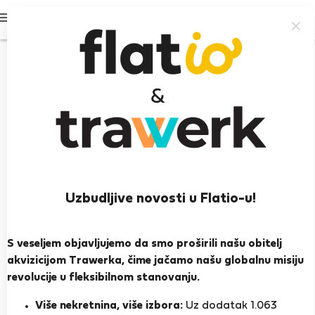
Prijavi se
Uzbudljive novosti u Flatio-u!
CanaryStarHost T.
Tabaiba, Radazul
S veseljem objavljujemo da smo proširili našu obitelj
akvizicijom Trawerka, čime jačamo našu globalnu misiju
PRIKAŽI ŽIVOTOPIS
revolucije u fleksibilnom stanovanju.
Više nekretnina, više izbora:
Uz dodatak 1.063