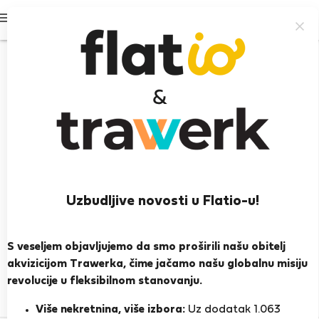
Prijavi se
Uzbudljive novosti u Flatio-u!
Daniela M.
S veseljem objavljujemo da smo proširili našu obitelj
PRIKAŽI ŽIVOTOPIS
akvizicijom Trawerka, čime jačamo našu globalnu misiju
revolucije u fleksibilnom stanovanju.
0
1
Ocjena i reference
Ponude
Više nekretnina, više izbora:
Uz dodatak 1.063