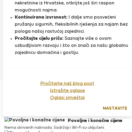
nekretnine iz Hrvatske, otkrijte još širi raspon
mogućnosti najma.
Kontinuirana izvrsnost:
I dalje smo posvećeni
Ocjena
pružanju sigurnih, fleksibilnih rješenja za najam bez
pologa našoj rastućoj zajednici.
Pročitajte cijelu priču:
Saznajte više o ovom
Do sada nema ocjena
uzbudljivom razvoju i što on znači za našu globalnu
zajednicu domaćina i gostiju.
Povjerenje & Sigurnost
Pročitajte naš blog post
Visoka razina sigurnosti za stanare zahvaljujući StayProtection
Istražite oglase
za stanare.
Oglasi smještaj
Provjera
Naš ugled raste zahvaljujući iskustvima mnogih zadovoljnih
NASTAVITE
stanara.
Povoljne i konačne cijene
Nema skrivenih naknada. Sadržaji i Wi-Fi su uključeni.