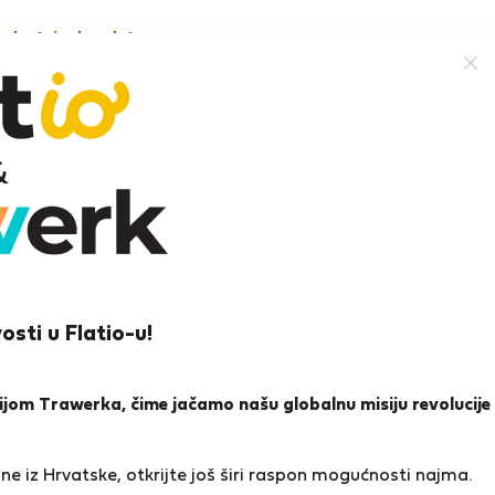
nekretnine besplatno
mislav Š.
osti u Flatio-u!
ena i reference
Ponude
0
1
icijom Trawerka, čime jačamo našu globalnu misiju revolucije
a
e iz Hrvatske, otkrijte još širi raspon mogućnosti najma.