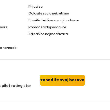
Prijavi se
Oglasite svoju nekretninu
StayProtection za najmodavce
anare
Pomoć za Najmodavce
Zajednica najmodavaca
lne nomade
Pronađite svoj boravak