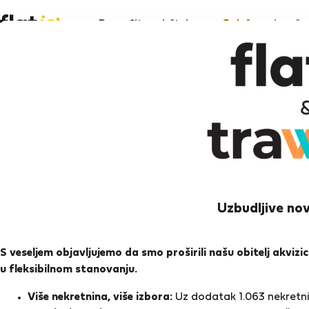
Pronađite smještaj
Oglašavanje vaše 
To
Umag
Uzbudljive nov
Ocj
S veseljem objavljujemo da smo proširili našu obitelj akviz
u fleksibilnom stanovanju.
Ocjen
Više nekretnina, više izbora:
Uz dodatak 1.063 nekretnin
Tomislav je
provjeren