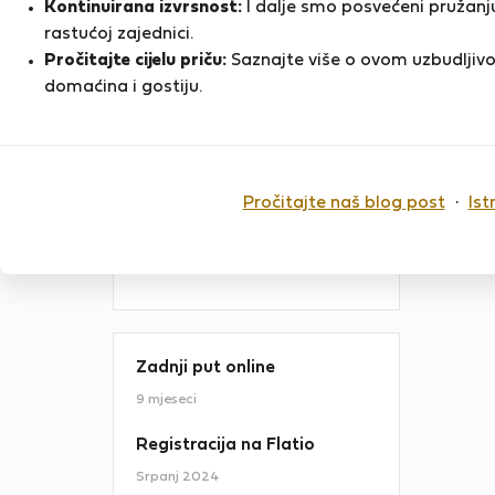
vlasnik
.
Kontinuirana izvrsnost:
I dalje smo posvećeni pružanju
Što to znači?
rastućoj zajednici.
Pročitajte cijelu priču:
Saznajte više o ovom uzbudljivo
D
domaćina i gostiju.
O meni
Hello!My first passion is IT, and
that's my main job. My second
passion is hosting and ensuring our
Pročitajte naš blog post
·
Ist
guests have an exceptional stay at
our apartment. With over…
PRIKAŽI VIŠE
Zadnji put online
9 mjeseci
Registracija na Flatio
Srpanj 2024