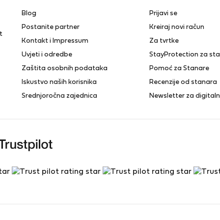
Blog
Prijavi se
Postanite partner
Kreiraj novi račun
t
Kontakt i Impressum
Za tvrtke
Uvjeti i odredbe
StayProtection za st
Zaštita osobnih podataka
Pomoć za Stanare
Iskustvo naših korisnika
Recenzije od stanara
Srednjoročna zajednica
Newsletter za digita