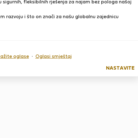
 sigurnih, fleksibilnih rješenja za najam bez pologa našoj
m razvoju i što on znači za našu globalnu zajednicu
o sada nema ocjena
ražite oglase
·
Oglasi smještaj
NASTAVITE