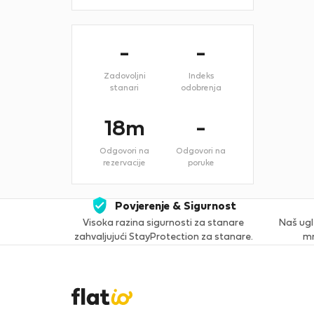
-
-
Zadovoljni
Indeks
stanari
odobrenja
18m
-
Odgovori na
Odgovori na
rezervacije
poruke
Povjerenje & Sigurnost
Visoka razina sigurnosti za stanare
Naš ugl
zahvaljujući StayProtection za stanare.
mn