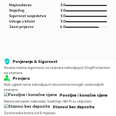
od
Najmodavac
5.0
5
od
Smještaj
5.0
5
od
Sigurnost susjedstva
5.0
5
od
Usluge u blizini
5.0
5
od
Javni prijevoz
4.0
5
Povjerenje & Sigurnost
Visoka razina sigurnosti za stanare zahvaljujući StayProtection
za stanare.
Provjera
Naš ugled raste zahvaljujući iskustvima mnogih zadovoljnih
stanara.
Povoljne i konačne cijene
Nema skrivenih naknada. Sadržaji i Wi-Fi su uključeni.
Stanovi bez depozita
Za boravke kraće od 6 mjeseci.