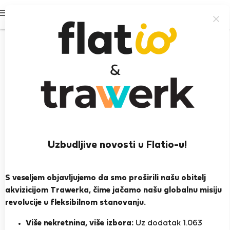
Prijavi se
100%
Uzbudljive novosti u Flatio-u!
Litto A.
S veseljem objavljujemo da smo proširili našu obitelj
Split, Kaštel Gomilica, Čista Mala, Kaštel Lukšić,
akvizicijom Trawerka, čime jačamo našu globalnu misiju
Drvenik Veliki
revolucije u fleksibilnom stanovanju.
Više nekretnina, više izbora:
Uz dodatak 1.063
PRIKAŽI ŽIVOTOPIS