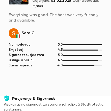
Ocijenjeno:
03.02.2025
Duljina boravka:
mjesec
Everything was good. The host was very friendly
and available.
Sara G.
od
Najmodavac
5.0
5
od
Smještaj
4.5
5
od
Sigurnost susjedstva
5.0
5
od
Usluge u blizini
4.5
5
od
Javni prijevoz
4.0
5
Povjerenje & Sigurnost
Visoka razina sigurnosti za stanare zahvaljujući StayProtection
za stanare.