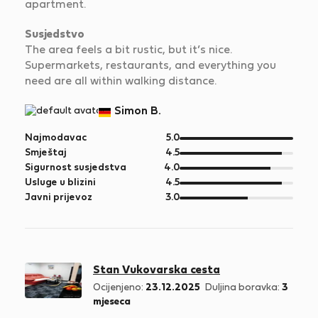
apartment.
Susjedstvo
The area feels a bit rustic, but it’s nice.
Supermarkets, restaurants, and everything you
need are all within walking distance.
Simon B.
od
Najmodavac
5.0
5
od
Smještaj
4.5
5
od
Sigurnost susjedstva
4.0
5
od
Usluge u blizini
4.5
5
od
Javni prijevoz
3.0
5
Stan Vukovarska cesta
Ocijenjeno:
23.12.2025
Duljina boravka:
3
mjeseca