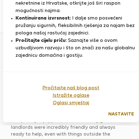
PRIKAŽI ŽIVOTOPIS
nekretnine iz Hrvatske, otkrijte još širi raspon
mogućnosti najma.
Kontinuirana izvrsnost:
I dalje smo posvećeni
3
2
pružanju sigurnih, fleksibilnih rješenja za najam bez
Ocjena i reference
Ponude
pologa našoj rastućoj zajednici.
Pročitajte cijelu priču:
Saznajte više o ovom
uzbudljivom razvoju i što on znači za našu globalnu
Ocjena
zajednicu domaćina i gostiju.
Pročitajte naš blog post
Stan Vukovarska cesta 2
Istražite oglase
Ocijenjeno:
09.02.2026
Duljina boravka:
4
mjeseca
Oglasi smještaj
The apartment was nice but small and not
NASTAVITE
completely equipped, but overall very good. The
landlords were incredibly friendly and always
ready to help, even with things outside the