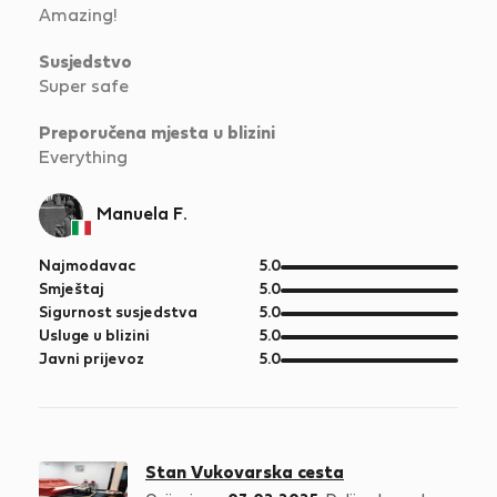
Amazing!
Susjedstvo
Super safe
Preporučena mjesta u blizini
Everything
Manuela F.
od
Najmodavac
5.0
5
od
Smještaj
5.0
5
od
Sigurnost susjedstva
5.0
5
od
Usluge u blizini
5.0
5
od
Javni prijevoz
5.0
5
Stan Vukovarska cesta