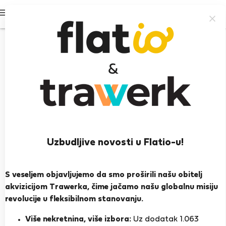
Prijavi se
98%
Uzbudljive novosti u Flatio-u!
Siniša J.
S veseljem objavljujemo da smo proširili našu obitelj
Iskusan domaćin
akvizicijom Trawerka, čime jačamo našu globalnu misiju
revolucije u fleksibilnom stanovanju.
Osijek
Više nekretnina, više izbora:
Uz dodatak 1.063