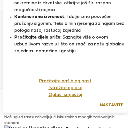
0
1
nekretnine iz Hrvatske, otkrijte još širi raspon
Ocjena i reference
Ponude
mogućnosti najma.
Kontinuirana izvrsnost:
I dalje smo posvećeni
pružanju sigurnih, fleksibilnih rješenja za najam bez
Ocjena
pologa našoj rastućoj zajednici.
Pročitajte cijelu priču:
Saznajte više o ovom
uzbudljivom razvoju i što on znači za našu globalnu
zajednicu domaćina i gostiju.
Do sada nema ocjena
Pročitajte naš blog post
Istražite oglase
Povjerenje & Sigurnost
Oglasi smještaj
Visoka razina sigurnosti za stanare zahvaljujući StayProtection
za stanare.
NASTAVITE
Provjera
Naš ugled raste zahvaljujući iskustvima mnogih zadovoljnih
stanara.