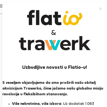
Prijavi se
Uzbudljive novosti u Flatio-u!
Mislav R.
Kaštel Stari
S veseljem objavljujemo da smo proširili našu obitelj
akvizicijom Trawerka, čime jačamo našu globalnu misiju
PRIKAŽI ŽIVOTOPIS
revolucije u fleksibilnom stanovanju.
Više nekretnina, više izbora:
Uz dodatak 1.063