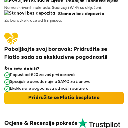
Povoljne i konačne cijene
Nema skrivenih naknada. Sadržaji i Wi-Fi su uključeni.
Stanovi bez depozita
Za boravke kraće od 6 mjeseci.
Poboljšajte svoj boravak: Pridružite se
Flatio sada za ekskluzivne pogodnosti!
Što ćete dobiti?
Popust od €20 za vaš prvi boravak
Specijalne ponude najma SAMO za članove
Ekskluzivne pogodnosti od naših partnera
Pridružite se Flatio besplatno
Ocjene & Recenzije pokreće