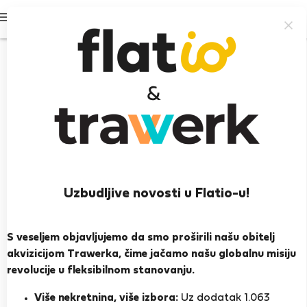
Prijavi se
Uzbudljive novosti u Flatio-u!
Lucia P.
Bratislava
S veseljem objavljujemo da smo proširili našu obitelj
akvizicijom Trawerka, čime jačamo našu globalnu misiju
PRIKAŽI ŽIVOTOPIS
revolucije u fleksibilnom stanovanju.
Više nekretnina, više izbora:
Uz dodatak 1.063