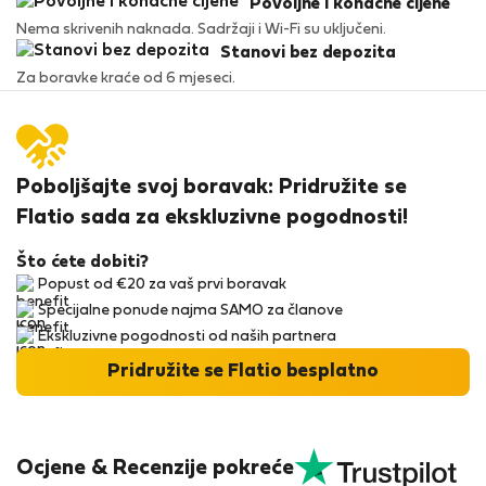
Povoljne i konačne cijene
Nema skrivenih naknada. Sadržaji i Wi-Fi su uključeni.
Stanovi bez depozita
Za boravke kraće od 6 mjeseci.
Poboljšajte svoj boravak: Pridružite se
Flatio sada za ekskluzivne pogodnosti!
Što ćete dobiti?
Popust od €20 za vaš prvi boravak
Specijalne ponude najma SAMO za članove
Ekskluzivne pogodnosti od naših partnera
Pridružite se Flatio besplatno
Ocjene & Recenzije pokreće