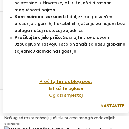
0
1
nekretnine iz Hrvatske, otkrijte još širi raspon
Ocjena i reference
Ponude
mogućnosti najma.
Kontinuirana izvrsnost:
I dalje smo posvećeni
pružanju sigurnih, fleksibilnih rješenja za najam bez
Ocjena
pologa našoj rastućoj zajednici.
Pročitajte cijelu priču:
Saznajte više o ovom
uzbudljivom razvoju i što on znači za našu globalnu
zajednicu domaćina i gostiju.
Do sada nema ocjena
Pročitajte naš blog post
Istražite oglase
Povjerenje & Sigurnost
Oglasi smještaj
Visoka razina sigurnosti za stanare zahvaljujući StayProtection
za stanare.
NASTAVITE
Provjera
Naš ugled raste zahvaljujući iskustvima mnogih zadovoljnih
stanara.