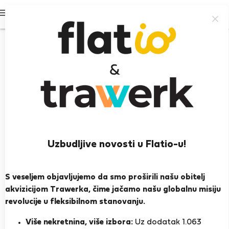
Prijavi se
Uzbudljive novosti u Flatio-u!
Christakis G.
Kalyvia Thorikou
S veseljem objavljujemo da smo proširili našu obitelj
akvizicijom Trawerka, čime jačamo našu globalnu misiju
PRIKAŽI ŽIVOTOPIS
revolucije u fleksibilnom stanovanju.
Više nekretnina, više izbora:
Uz dodatak 1.063