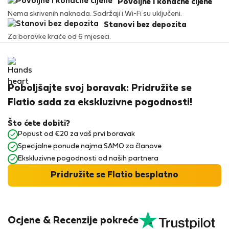
Povoljne i konačne cijene
Nema skrivenih naknada. Sadržaji i Wi-Fi su uključeni.
Stanovi bez depozita
Za boravke kraće od 6 mjeseci.
Poboljšajte svoj boravak: Pridružite se
Flatio sada za ekskluzivne pogodnosti!
Što ćete dobiti?
Popust od €20 za vaš prvi boravak
Specijalne ponude najma SAMO za članove
Ekskluzivne pogodnosti od naših partnera
Pridružite se Flatio besplatno
Ocjene & Recenzije pokreće