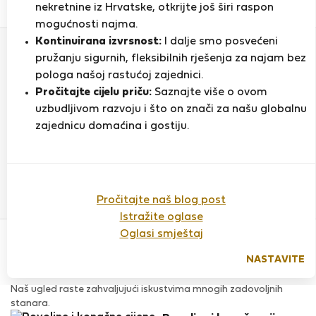
0
2
nekretnine iz Hrvatske, otkrijte još širi raspon
Ocjena i reference
Ponude
mogućnosti najma.
Kontinuirana izvrsnost:
I dalje smo posvećeni
pružanju sigurnih, fleksibilnih rješenja za najam bez
Ocjena
pologa našoj rastućoj zajednici.
Pročitajte cijelu priču:
Saznajte više o ovom
uzbudljivom razvoju i što on znači za našu globalnu
zajednicu domaćina i gostiju.
Do sada nema ocjena
Pročitajte naš blog post
Istražite oglase
Povjerenje & Sigurnost
Oglasi smještaj
Visoka razina sigurnosti za stanare zahvaljujući StayProtection
za stanare.
NASTAVITE
Provjera
Naš ugled raste zahvaljujući iskustvima mnogih zadovoljnih
stanara.