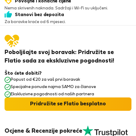
Povoljne i konačne cijene
Nema skrivenih naknada. Sadržaji i Wi-Fi su uključeni.
Stanovi bez depozita
Za boravke kraće od 6 mjeseci.
Poboljšajte svoj boravak: Pridružite se
Flatio sada za ekskluzivne pogodnosti!
Što ćete dobiti?
Popust od €20 za vaš prvi boravak
Specijalne ponude najma SAMO za članove
Ekskluzivne pogodnosti od naših partnera
Pridružite se Flatio besplatno
Ocjene & Recenzije pokreće