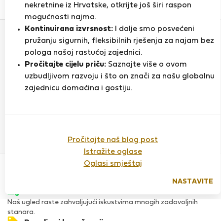
0
3
nekretnine iz Hrvatske, otkrijte još širi raspon
Ocjena i reference
Ponude
mogućnosti najma.
Kontinuirana izvrsnost:
I dalje smo posvećeni
pružanju sigurnih, fleksibilnih rješenja za najam bez
Ocjena
pologa našoj rastućoj zajednici.
Pročitajte cijelu priču:
Saznajte više o ovom
uzbudljivom razvoju i što on znači za našu globalnu
zajednicu domaćina i gostiju.
Do sada nema ocjena
Pročitajte naš blog post
Istražite oglase
Povjerenje & Sigurnost
Oglasi smještaj
Visoka razina sigurnosti za stanare zahvaljujući StayProtection
za stanare.
NASTAVITE
Provjera
Naš ugled raste zahvaljujući iskustvima mnogih zadovoljnih
stanara.