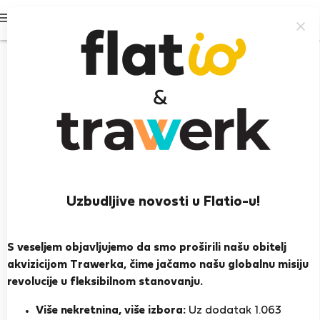
Prijavi se
Uzbudljive novosti u Flatio-u!
Enis X.
Fushë Kosovë, Priština
S veseljem objavljujemo da smo proširili našu obitelj
akvizicijom Trawerka, čime jačamo našu globalnu misiju
PRIKAŽI ŽIVOTOPIS
revolucije u fleksibilnom stanovanju.
Više nekretnina, više izbora:
Uz dodatak 1.063