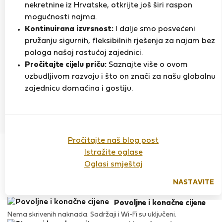
nekretnine iz Hrvatske, otkrijte još širi raspon
mogućnosti najma.
Kontinuirana izvrsnost:
I dalje smo posvećeni
Ocjena
pružanju sigurnih, fleksibilnih rješenja za najam bez
pologa našoj rastućoj zajednici.
Pročitajte cijelu priču:
Saznajte više o ovom
Do sada nema ocjena
uzbudljivom razvoju i što on znači za našu globalnu
zajednicu domaćina i gostiju.
Povjerenje & Sigurnost
Pročitajte naš blog post
Visoka razina sigurnosti za stanare zahvaljujući StayProtection
Istražite oglase
za stanare.
Oglasi smještaj
Provjera
Naš ugled raste zahvaljujući iskustvima mnogih zadovoljnih
NASTAVITE
stanara.
Povoljne i konačne cijene
Nema skrivenih naknada. Sadržaji i Wi-Fi su uključeni.