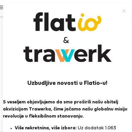
Prijavi se
Uzbudljive novosti u Flatio-u!
Islam H.
S veseljem objavljujemo da smo proširili našu obitelj
PRIKAŽI ŽIVOTOPIS
akvizicijom Trawerka, čime jačamo našu globalnu misiju
revolucije u fleksibilnom stanovanju.
0
1
Ocjena i reference
Ponude
Više nekretnina, više izbora:
Uz dodatak 1.063