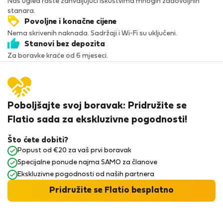
Naš ugled raste zahvaljujući iskustvima mnogih zadovoljnih
stanara.
Povoljne i konačne cijene
Nema skrivenih naknada. Sadržaji i Wi-Fi su uključeni.
Stanovi bez depozita
Za boravke kraće od 6 mjeseci.
Poboljšajte svoj boravak: Pridružite se
Flatio sada za ekskluzivne pogodnosti!
Što ćete dobiti?
Popust od €20 za vaš prvi boravak
Specijalne ponude najma SAMO za članove
Ekskluzivne pogodnosti od naših partnera
Pridružite se Flatio besplatno