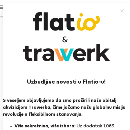
Prijavi se
Uzbudljive novosti u Flatio-u!
Julia S.
Heroj susjedstva
S veseljem objavljujemo da smo proširili našu obitelj
akvizicijom Trawerka, čime jačamo našu globalnu misiju
Costa da Caparica
revolucije u fleksibilnom stanovanju.
PRIKAŽI ŽIVOTOPIS
Više nekretnina, više izbora:
Uz dodatak 1.063