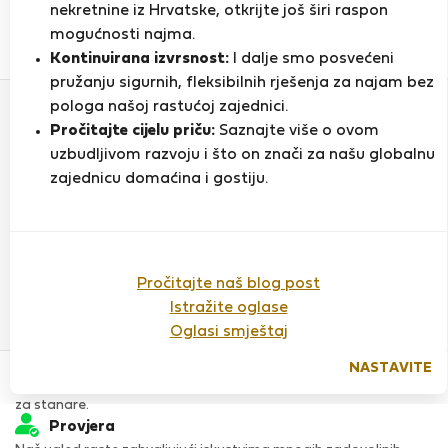
nekretnine iz Hrvatske, otkrijte još širi raspon
mogućnosti najma.
0
1
Kontinuirana izvrsnost:
I dalje smo posvećeni
Ocjena i reference
Ponude
pružanju sigurnih, fleksibilnih rješenja za najam bez
pologa našoj rastućoj zajednici.
Pročitajte cijelu priču:
Saznajte više o ovom
Ocjena
uzbudljivom razvoju i što on znači za našu globalnu
zajednicu domaćina i gostiju.
Do sada nema ocjena
Pročitajte naš blog post
Istražite oglase
Oglasi smještaj
Povjerenje & Sigurnost
NASTAVITE
Visoka razina sigurnosti za stanare zahvaljujući StayProtection
za stanare.
Provjera