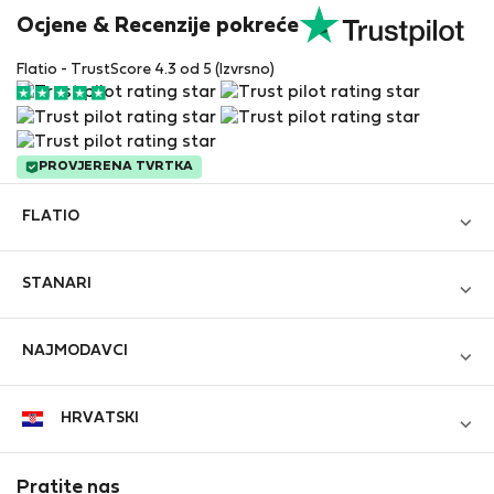
Ocjene & Recenzije pokreće
Flatio - TrustScore 4.3 od 5 (Izvrsno)
PROVJERENA TVRTKA
FLATIO
Blog
STANARI
Postanite partner
Prijavi se
Pridružite se Klubu Nomadskih Inspektora
NAJMODAVCI
Kreiraj novi račun
Kontakt i Impressum
Prijavi se
Za tvrtke
HRVATSKI
Uvjeti i odredbe
Oglasite svoju nekretninu
StayProtection za stanare
Zaštita osobnih podataka
StayProtection za najmodavce
Pratite nas