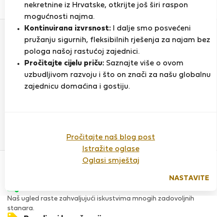
0
1
nekretnine iz Hrvatske, otkrijte još širi raspon
Ocjena i reference
Ponude
mogućnosti najma.
Kontinuirana izvrsnost:
I dalje smo posvećeni
pružanju sigurnih, fleksibilnih rješenja za najam bez
Ocjena
pologa našoj rastućoj zajednici.
Pročitajte cijelu priču:
Saznajte više o ovom
uzbudljivom razvoju i što on znači za našu globalnu
zajednicu domaćina i gostiju.
Do sada nema ocjena
Pročitajte naš blog post
Istražite oglase
Povjerenje & Sigurnost
Oglasi smještaj
Visoka razina sigurnosti za stanare zahvaljujući StayProtection
za stanare.
NASTAVITE
Provjera
Naš ugled raste zahvaljujući iskustvima mnogih zadovoljnih
stanara.