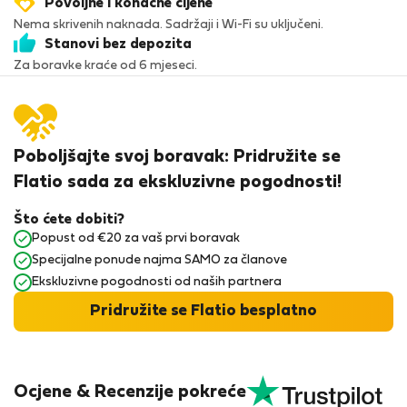
Povoljne i konačne cijene
Nema skrivenih naknada. Sadržaji i Wi-Fi su uključeni.
Stanovi bez depozita
Za boravke kraće od 6 mjeseci.
Poboljšajte svoj boravak: Pridružite se
Flatio sada za ekskluzivne pogodnosti!
Što ćete dobiti?
Popust od €20 za vaš prvi boravak
Specijalne ponude najma SAMO za članove
Ekskluzivne pogodnosti od naših partnera
Pridružite se Flatio besplatno
Ocjene & Recenzije pokreće