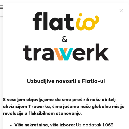
Prijavi se
Uzbudljive novosti u Flatio-u!
Ana H.
Palma
S veseljem objavljujemo da smo proširili našu obitelj
akvizicijom Trawerka, čime jačamo našu globalnu misiju
PRIKAŽI ŽIVOTOPIS
revolucije u fleksibilnom stanovanju.
Više nekretnina, više izbora:
Uz dodatak 1.063