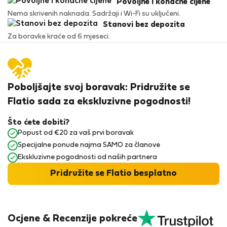
Povoljne i konačne cijene
Nema skrivenih naknada. Sadržaji i Wi-Fi su uključeni.
Stanovi bez depozita
Za boravke kraće od 6 mjeseci.
Poboljšajte svoj boravak: Pridružite se
Flatio sada za ekskluzivne pogodnosti!
Što ćete dobiti?
Popust od €20 za vaš prvi boravak
Specijalne ponude najma SAMO za članove
Ekskluzivne pogodnosti od naših partnera
Pridružite se Flatio besplatno
Ocjene & Recenzije pokreće