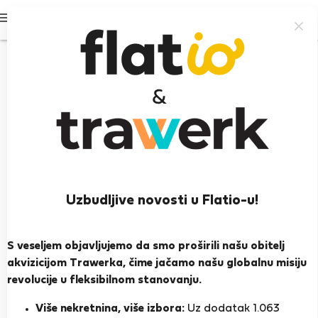
Prijavi se
Uzbudljive novosti u Flatio-u!
Rosa M.
Llíber
S veseljem objavljujemo da smo proširili našu obitelj
akvizicijom Trawerka, čime jačamo našu globalnu misiju
PRIKAŽI ŽIVOTOPIS
revolucije u fleksibilnom stanovanju.
Više nekretnina, više izbora:
Uz dodatak 1.063