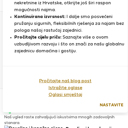
0
1
nekretnine iz Hrvatske, otkrijte još širi raspon
Ocjena i reference
Ponude
mogućnosti najma.
Kontinuirana izvrsnost:
I dalje smo posvećeni
pružanju sigurnih, fleksibilnih rješenja za najam bez
Ocjena
pologa našoj rastućoj zajednici.
Pročitajte cijelu priču:
Saznajte više o ovom
uzbudljivom razvoju i što on znači za našu globalnu
zajednicu domaćina i gostiju.
Do sada nema ocjena
Pročitajte naš blog post
Istražite oglase
Povjerenje & Sigurnost
Oglasi smještaj
Visoka razina sigurnosti za stanare zahvaljujući StayProtection
za stanare.
NASTAVITE
Provjera
Naš ugled raste zahvaljujući iskustvima mnogih zadovoljnih
stanara.