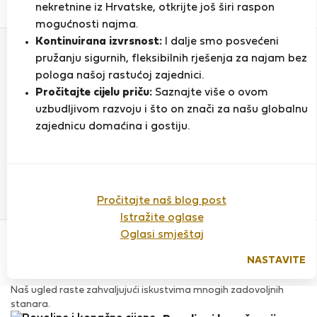
0
1
nekretnine iz Hrvatske, otkrijte još širi raspon
Ocjena i reference
Ponude
mogućnosti najma.
Kontinuirana izvrsnost:
I dalje smo posvećeni
pružanju sigurnih, fleksibilnih rješenja za najam bez
Ocjena
pologa našoj rastućoj zajednici.
Pročitajte cijelu priču:
Saznajte više o ovom
uzbudljivom razvoju i što on znači za našu globalnu
zajednicu domaćina i gostiju.
Do sada nema ocjena
Pročitajte naš blog post
Istražite oglase
Povjerenje & Sigurnost
Oglasi smještaj
Visoka razina sigurnosti za stanare zahvaljujući StayProtection
za stanare.
NASTAVITE
Provjera
Naš ugled raste zahvaljujući iskustvima mnogih zadovoljnih
stanara.