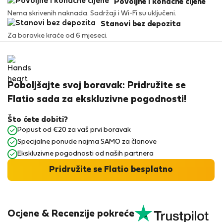
Povoljne i konačne cijene
Nema skrivenih naknada. Sadržaji i Wi-Fi su uključeni.
Stanovi bez depozita
Za boravke kraće od 6 mjeseci.
Poboljšajte svoj boravak: Pridružite se
Flatio sada za ekskluzivne pogodnosti!
Što ćete dobiti?
Popust od €20 za vaš prvi boravak
Specijalne ponude najma SAMO za članove
Ekskluzivne pogodnosti od naših partnera
Pridružite se Flatio besplatno
Ocjene & Recenzije pokreće