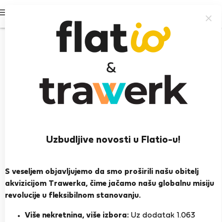
Prijavi se
Uzbudljive novosti u Flatio-u!
Filipa G.
Castelo de Vide
S veseljem objavljujemo da smo proširili našu obitelj
akvizicijom Trawerka, čime jačamo našu globalnu misiju
PRIKAŽI ŽIVOTOPIS
revolucije u fleksibilnom stanovanju.
Više nekretnina, više izbora:
Uz dodatak 1.063