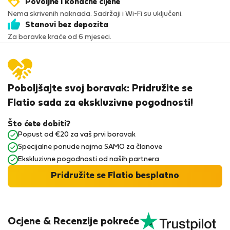
Povoljne i konačne cijene
Nema skrivenih naknada. Sadržaji i Wi-Fi su uključeni.
Stanovi bez depozita
Za boravke kraće od 6 mjeseci.
Poboljšajte svoj boravak: Pridružite se
Flatio sada za ekskluzivne pogodnosti!
Što ćete dobiti?
Popust od €20 za vaš prvi boravak
Specijalne ponude najma SAMO za članove
Ekskluzivne pogodnosti od naših partnera
Pridružite se Flatio besplatno
Ocjene & Recenzije pokreće