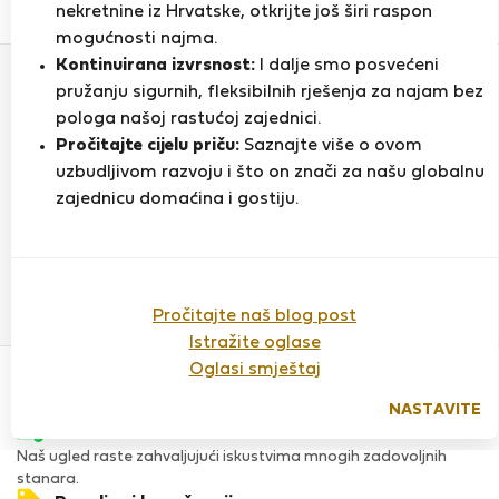
0
1
nekretnine iz Hrvatske, otkrijte još širi raspon
Ocjena i reference
Ponude
mogućnosti najma.
Kontinuirana izvrsnost:
I dalje smo posvećeni
pružanju sigurnih, fleksibilnih rješenja za najam bez
Ocjena
pologa našoj rastućoj zajednici.
Pročitajte cijelu priču:
Saznajte više o ovom
uzbudljivom razvoju i što on znači za našu globalnu
zajednicu domaćina i gostiju.
Do sada nema ocjena
Pročitajte naš blog post
Istražite oglase
Povjerenje & Sigurnost
Oglasi smještaj
Visoka razina sigurnosti za stanare zahvaljujući StayProtection
za stanare.
NASTAVITE
Provjera
Naš ugled raste zahvaljujući iskustvima mnogih zadovoljnih
stanara.