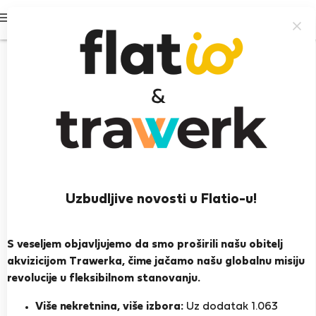
Prijavi se
Uzbudljive novosti u Flatio-u!
JNB V.
Lagos
S veseljem objavljujemo da smo proširili našu obitelj
akvizicijom Trawerka, čime jačamo našu globalnu misiju
PRIKAŽI ŽIVOTOPIS
revolucije u fleksibilnom stanovanju.
Više nekretnina, više izbora:
Uz dodatak 1.063