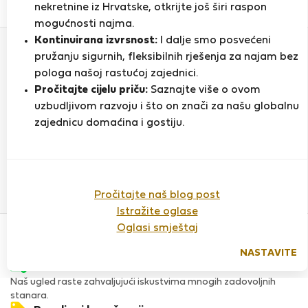
0
1
nekretnine iz Hrvatske, otkrijte još širi raspon
Ocjena i reference
Ponude
mogućnosti najma.
Kontinuirana izvrsnost:
I dalje smo posvećeni
pružanju sigurnih, fleksibilnih rješenja za najam bez
Ocjena
pologa našoj rastućoj zajednici.
Pročitajte cijelu priču:
Saznajte više o ovom
uzbudljivom razvoju i što on znači za našu globalnu
zajednicu domaćina i gostiju.
Do sada nema ocjena
Pročitajte naš blog post
Istražite oglase
Povjerenje & Sigurnost
Oglasi smještaj
Visoka razina sigurnosti za stanare zahvaljujući StayProtection
za stanare.
NASTAVITE
Provjera
Naš ugled raste zahvaljujući iskustvima mnogih zadovoljnih
stanara.