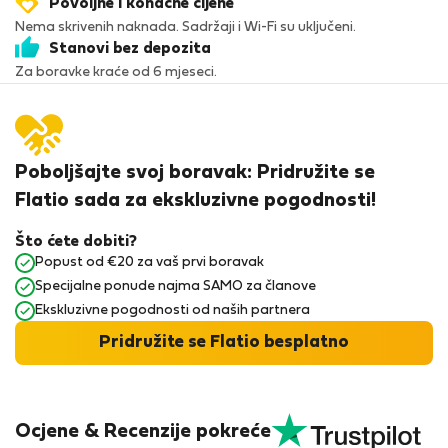
Povoljne i konačne cijene
Nema skrivenih naknada. Sadržaji i Wi-Fi su uključeni.
Stanovi bez depozita
Za boravke kraće od 6 mjeseci.
Poboljšajte svoj boravak: Pridružite se
Flatio sada za ekskluzivne pogodnosti!
Što ćete dobiti?
Popust od €20 za vaš prvi boravak
Specijalne ponude najma SAMO za članove
Ekskluzivne pogodnosti od naših partnera
Pridružite se Flatio besplatno
Ocjene & Recenzije pokreće