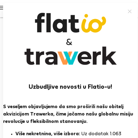
Prijavi se
Uzbudljive novosti u Flatio-u!
Vincenzo S.
Montemurlo
S veseljem objavljujemo da smo proširili našu obitelj
akvizicijom Trawerka, čime jačamo našu globalnu misiju
PRIKAŽI ŽIVOTOPIS
revolucije u fleksibilnom stanovanju.
Više nekretnina, više izbora:
Uz dodatak 1.063