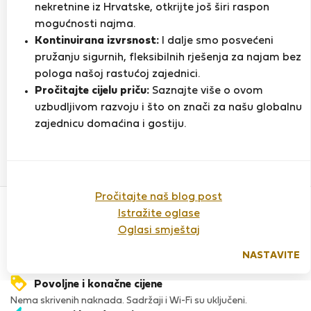
nekretnine iz Hrvatske, otkrijte još širi raspon
mogućnosti najma.
Kontinuirana izvrsnost:
I dalje smo posvećeni
Ocjena
pružanju sigurnih, fleksibilnih rješenja za najam bez
pologa našoj rastućoj zajednici.
Pročitajte cijelu priču:
Saznajte više o ovom
Do sada nema ocjena
uzbudljivom razvoju i što on znači za našu globalnu
zajednicu domaćina i gostiju.
Povjerenje & Sigurnost
Pročitajte naš blog post
Visoka razina sigurnosti za stanare zahvaljujući StayProtection
Istražite oglase
za stanare.
Oglasi smještaj
Provjera
Naš ugled raste zahvaljujući iskustvima mnogih zadovoljnih
NASTAVITE
stanara.
Povoljne i konačne cijene
Nema skrivenih naknada. Sadržaji i Wi-Fi su uključeni.