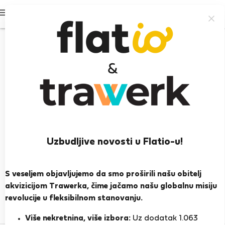
Prijavi se
Uzbudljive novosti u Flatio-u!
Maria D.
S veseljem objavljujemo da smo proširili našu obitelj
PRIKAŽI ŽIVOTOPIS
akvizicijom Trawerka, čime jačamo našu globalnu misiju
revolucije u fleksibilnom stanovanju.
0
1
Ocjena i reference
Ponude
Više nekretnina, više izbora:
Uz dodatak 1.063