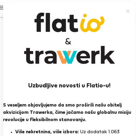
Prijavi se
Uzbudljive novosti u Flatio-u!
angela p.
L'Escala
S veseljem objavljujemo da smo proširili našu obitelj
akvizicijom Trawerka, čime jačamo našu globalnu misiju
PRIKAŽI ŽIVOTOPIS
revolucije u fleksibilnom stanovanju.
Više nekretnina, više izbora:
Uz dodatak 1.063