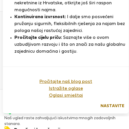
0
1
nekretnine iz Hrvatske, otkrijte još širi raspon
Ocjena i reference
Ponude
mogućnosti najma.
Kontinuirana izvrsnost:
I dalje smo posvećeni
pružanju sigurnih, fleksibilnih rješenja za najam bez
Ocjena
pologa našoj rastućoj zajednici.
Pročitajte cijelu priču:
Saznajte više o ovom
uzbudljivom razvoju i što on znači za našu globalnu
zajednicu domaćina i gostiju.
Do sada nema ocjena
Pročitajte naš blog post
Istražite oglase
Povjerenje & Sigurnost
Oglasi smještaj
Visoka razina sigurnosti za stanare zahvaljujući StayProtection
za stanare.
NASTAVITE
Provjera
Naš ugled raste zahvaljujući iskustvima mnogih zadovoljnih
stanara.