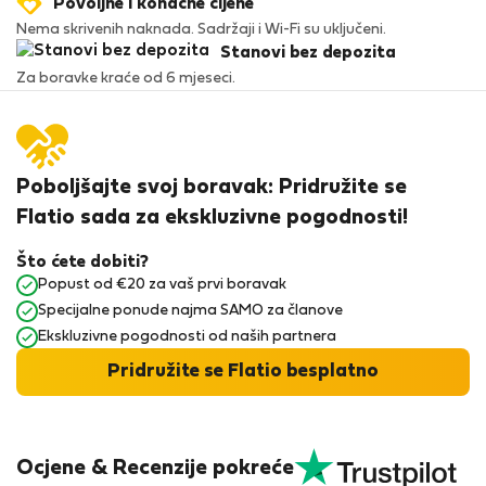
Povoljne i konačne cijene
Nema skrivenih naknada. Sadržaji i Wi-Fi su uključeni.
Stanovi bez depozita
Za boravke kraće od 6 mjeseci.
Poboljšajte svoj boravak: Pridružite se
Flatio sada za ekskluzivne pogodnosti!
Što ćete dobiti?
Popust od €20 za vaš prvi boravak
Specijalne ponude najma SAMO za članove
Ekskluzivne pogodnosti od naših partnera
Pridružite se Flatio besplatno
Ocjene & Recenzije pokreće