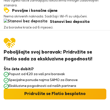
Naš ugled raste zahvaljujući iskustvima mnogih zadovoljnih
stanara.
Povoljne i konačne cijene
Nema skrivenih naknada. Sadržaji i Wi-Fi su uključeni.
Stanovi bez depozita
Za boravke kraće od 6 mjeseci.
Poboljšajte svoj boravak: Pridružite se
Flatio sada za ekskluzivne pogodnosti!
Što ćete dobiti?
Popust od €20 za vaš prvi boravak
Specijalne ponude najma SAMO za članove
Ekskluzivne pogodnosti od naših partnera
Pridružite se Flatio besplatno