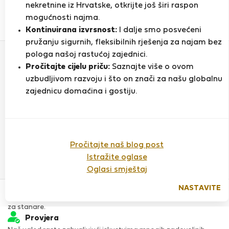
nekretnine iz Hrvatske, otkrijte još širi raspon
mogućnosti najma.
0
1
Kontinuirana izvrsnost:
I dalje smo posvećeni
Ocjena i reference
Ponude
pružanju sigurnih, fleksibilnih rješenja za najam bez
pologa našoj rastućoj zajednici.
Pročitajte cijelu priču:
Saznajte više o ovom
Ocjena
uzbudljivom razvoju i što on znači za našu globalnu
zajednicu domaćina i gostiju.
Do sada nema ocjena
Pročitajte naš blog post
Istražite oglase
Oglasi smještaj
Povjerenje & Sigurnost
NASTAVITE
Visoka razina sigurnosti za stanare zahvaljujući StayProtection
za stanare.
Provjera