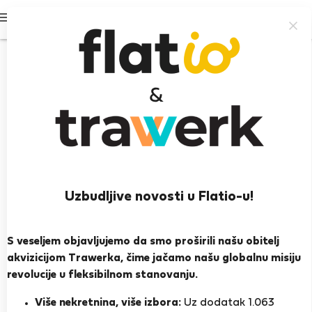
Prijavi se
Uzbudljive novosti u Flatio-u!
Tülay K.
Heroj susjedstva
S veseljem objavljujemo da smo proširili našu obitelj
akvizicijom Trawerka, čime jačamo našu globalnu misiju
Istanbul
revolucije u fleksibilnom stanovanju.
PRIKAŽI ŽIVOTOPIS
Više nekretnina, više izbora:
Uz dodatak 1.063