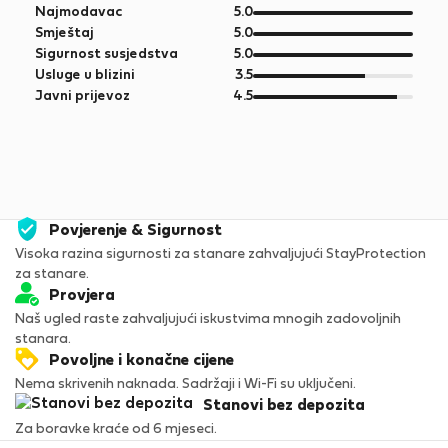
od
Najmodavac
5.0
5
od
Smještaj
5.0
5
od
Sigurnost susjedstva
5.0
5
od
Usluge u blizini
3.5
5
od
Javni prijevoz
4.5
5
Povjerenje & Sigurnost
Visoka razina sigurnosti za stanare zahvaljujući StayProtection
za stanare.
Provjera
Naš ugled raste zahvaljujući iskustvima mnogih zadovoljnih
stanara.
Povoljne i konačne cijene
Nema skrivenih naknada. Sadržaji i Wi-Fi su uključeni.
Stanovi bez depozita
Za boravke kraće od 6 mjeseci.