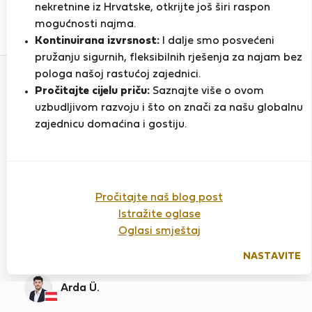
nekretnine iz Hrvatske, otkrijte još širi raspon
mogućnosti najma.
1
1
Kontinuirana izvrsnost:
I dalje smo posvećeni
Ocjena i reference
Ponude
pružanju sigurnih, fleksibilnih rješenja za najam bez
pologa našoj rastućoj zajednici.
Pročitajte cijelu priču:
Saznajte više o ovom
Ocjena
uzbudljivom razvoju i što on znači za našu globalnu
zajednicu domaćina i gostiju.
Nueva almeria beach & chill
Ocijenjeno:
Pročitajte naš blog post
25.06.2026
Duljina boravka:
3
mjeseca
Istražite oglase
Oglasi smještaj
Ivan is a really friendly and helpful landlord. I
strongly recommend him.
NASTAVITE
Arda Ü.