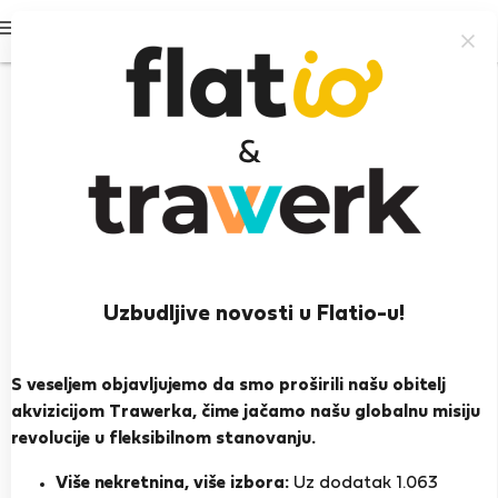
Prijavi se
Uzbudljive novosti u Flatio-u!
Ivan L.
Iskusan domaćin
S veseljem objavljujemo da smo proširili našu obitelj
akvizicijom Trawerka, čime jačamo našu globalnu misiju
Almeria
revolucije u fleksibilnom stanovanju.
PRIKAŽI ŽIVOTOPIS
Više nekretnina, više izbora:
Uz dodatak 1.063