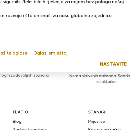
 sigurnih, fleksibilnih rješenja za najam bez pologa našoj
m razvoju i što on znači za našu globalnu zajednicu
o sada nema ocjena
ražite oglase
·
Oglasi smještaj
Provjera
NASTAVITE
Povoljne i konačne cije
ed raste zahvaljujući iskustvima
ogih zadovoljnih stanara.
Nema skrivenih naknada. Sadržaj
su uključeni.
FLATIO
STANARI
Blog
Prijavi se
Postanite partner
Kreiraj novi račun