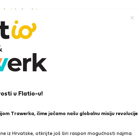
nekretnine besplatno
lar G.
d
osti u Flatio-u!
ena i reference
Ponude
0
1
icijom Trawerka, čime jačamo našu globalnu misiju revolucije
a
e iz Hrvatske, otkrijte još širi raspon mogućnosti najma.