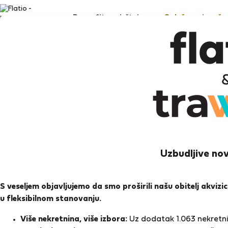
Pronađite smještaj
Oglašavanje vaše 
Pi
Madri
Uzbudljive nov
Ocj
S veseljem objavljujemo da smo proširili našu obitelj akviz
u fleksibilnom stanovanju.
Ocjen
Više nekretnina, više izbora:
Uz dodatak 1.063 nekretnin
Zadnji put online