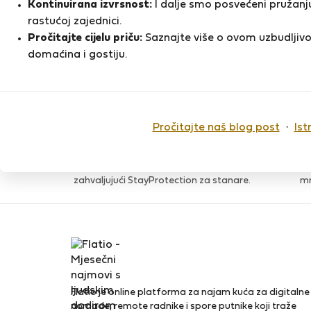
Kontinuirana izvrsnost:
I dalje smo posvećeni pružanju
5 mjeseci
rastućoj zajednici.
Pročitajte cijelu priču:
Saznajte više o ovom uzbudljivo
Registracija na Flatio
D
domaćina i gostiju.
Studeni 2025
Pročitajte naš blog post
·
Ist
Povjerenje & Sigurnost
Visoka razina sigurnosti za stanare
Naš ugl
zahvaljujući StayProtection za stanare.
mn
Flatio je online platforma za najam kuća za digitalne
nomade, remote radnike i spore putnike koji traže