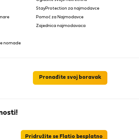
StayProtection za najmodavce
anare
Pomoć za Najmodavce
Zajednica najmodavaca
lne nomade
Pronađite svoj boravak
nosti!
Pridružite se Flatio besplatno