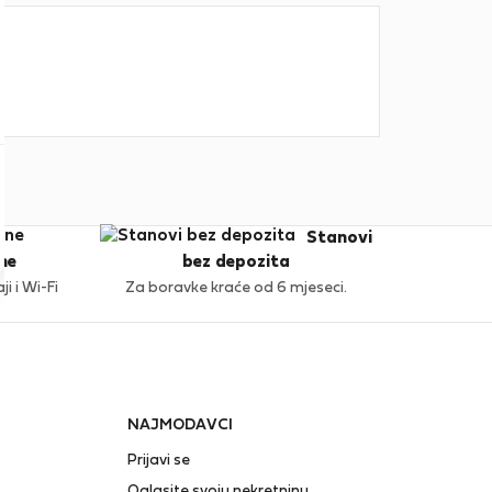
Stanovi
ne
bez depozita
i i Wi-Fi
Za boravke kraće od 6 mjeseci.
NAJMODAVCI
Prijavi se
Oglasite svoju nekretninu