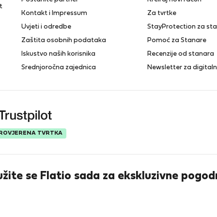
t
Kontakt i Impressum
Za tvrtke
Uvjeti i odredbe
StayProtection za st
Zaštita osobnih podataka
Pomoć za Stanare
Iskustvo naših korisnika
Recenzije od stanara
Srednjoročna zajednica
Newsletter za digita
ROVJERENA TVRTKA
užite se Flatio sada za ekskluzivne pogod