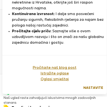
0
1
nekretnine iz Hrvatske, otkrijte još širi raspon
Ocjena i reference
Ponude
mogućnosti najma.
Kontinuirana izvrsnost:
I dalje smo posvećeni
pružanju sigurnih, fleksibilnih rješenja za najam bez
Ocjena
pologa našoj rastućoj zajednici.
Pročitajte cijelu priču:
Saznajte više o ovom
uzbudljivom razvoju i što on znači za našu globalnu
zajednicu domaćina i gostiju.
Do sada nema ocjena
Pročitajte naš blog post
Istražite oglase
Povjerenje & Sigurnost
Oglasi smještaj
Visoka razina sigurnosti za stanare zahvaljujući StayProtection
za stanare.
NASTAVITE
Provjera
Naš ugled raste zahvaljujući iskustvima mnogih zadovoljnih
stanara.