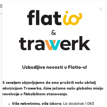
Prijavi se
Uzbudljive novosti u Flatio-u!
Lauren J.
London
S veseljem objavljujemo da smo proširili našu obitelj
akvizicijom Trawerka, čime jačamo našu globalnu misiju
PRIKAŽI ŽIVOTOPIS
revolucije u fleksibilnom stanovanju.
Više nekretnina, više izbora:
Uz dodatak 1.063