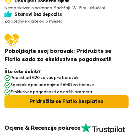
Povoljne i konačne cijene
Nema skrivenih naknada. Sadržaji i Wi-Fi su uključeni.
Stanovi bez depozita
Za boravke kraće od 6 mjeseci.
Poboljšajte svoj boravak: Pridružite se
Flatio sada za ekskluzivne pogodnosti!
Što ćete dobiti?
Popust od €20 za vaš prvi boravak
Specijalne ponude najma SAMO za članove
Ekskluzivne pogodnosti od naših partnera
Pridružite se Flatio besplatno
Ocjene & Recenzije pokreće