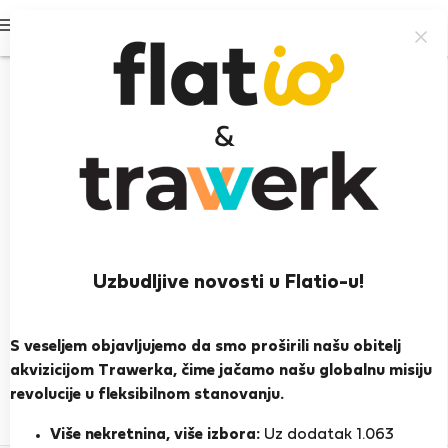
Prijavi se
Uzbudljive novosti u Flatio-u!
Ivana Z.
S veseljem objavljujemo da smo proširili našu obitelj
PRIKAŽI ŽIVOTOPIS
akvizicijom Trawerka, čime jačamo našu globalnu misiju
revolucije u fleksibilnom stanovanju.
0
1
Ocjena i reference
Ponude
Više nekretnina, više izbora:
Uz dodatak 1.063