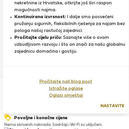
nekretnine iz Hrvatske, otkrijte još širi raspon
mogućnosti najma.
Kontinuirana izvrsnost:
I dalje smo posvećeni
Ocjena
pružanju sigurnih, fleksibilnih rješenja za najam bez
pologa našoj rastućoj zajednici.
Pročitajte cijelu priču:
Saznajte više o ovom
Do sada nema ocjena
uzbudljivom razvoju i što on znači za našu globalnu
zajednicu domaćina i gostiju.
Povjerenje & Sigurnost
Pročitajte naš blog post
Visoka razina sigurnosti za stanare zahvaljujući StayProtection
Istražite oglase
za stanare.
Oglasi smještaj
Provjera
Naš ugled raste zahvaljujući iskustvima mnogih zadovoljnih
NASTAVITE
stanara.
Povoljne i konačne cijene
Nema skrivenih naknada. Sadržaji i Wi-Fi su uključeni.