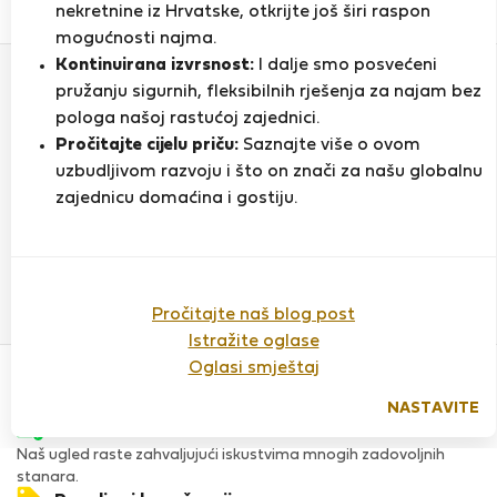
0
1
nekretnine iz Hrvatske, otkrijte još širi raspon
Ocjena i reference
Ponude
mogućnosti najma.
Kontinuirana izvrsnost:
I dalje smo posvećeni
pružanju sigurnih, fleksibilnih rješenja za najam bez
Ocjena
pologa našoj rastućoj zajednici.
Pročitajte cijelu priču:
Saznajte više o ovom
uzbudljivom razvoju i što on znači za našu globalnu
zajednicu domaćina i gostiju.
Do sada nema ocjena
Pročitajte naš blog post
Istražite oglase
Povjerenje & Sigurnost
Oglasi smještaj
Visoka razina sigurnosti za stanare zahvaljujući StayProtection
za stanare.
NASTAVITE
Provjera
Naš ugled raste zahvaljujući iskustvima mnogih zadovoljnih
stanara.