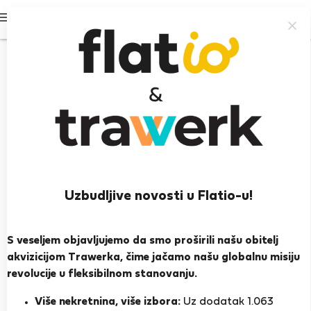
Prijavi se
Uzbudljive novosti u Flatio-u!
Lourdes d.
Lagos
S veseljem objavljujemo da smo proširili našu obitelj
akvizicijom Trawerka, čime jačamo našu globalnu misiju
PRIKAŽI ŽIVOTOPIS
revolucije u fleksibilnom stanovanju.
Više nekretnina, više izbora:
Uz dodatak 1.063