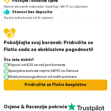
Povoljne i konačne cijene
Nema skrivenih naknada. Sadržaji i Wi-Fi su uključeni.
Stanovi bez depozita
Za boravke kraće od 6 mjeseci.
Poboljšajte svoj boravak: Pridružite se
Flatio sada za ekskluzivne pogodnosti!
Što ćete dobiti?
Popust od €20 za vaš prvi boravak
Specijalne ponude najma SAMO za članove
Ekskluzivne pogodnosti od naših partnera
Pridružite se Flatio besplatno
Ocjene & Recenzije pokreće