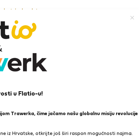
nekretnine besplatno
HMAD A.
ul
osti u Flatio-u!
ena i reference
Ponude
0
1
icijom Trawerka, čime jačamo našu globalnu misiju revolucije
a
e iz Hrvatske, otkrijte još širi raspon mogućnosti najma.