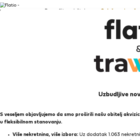
Pronađite smještaj
Oglašavanje vaše 
A
Istanb
Uzbudljive nov
Ocj
S veseljem objavljujemo da smo proširili našu obitelj akviz
u fleksibilnom stanovanju.
Ocjen
Više nekretnina, više izbora:
Uz dodatak 1.063 nekretnin
Zadnji put online