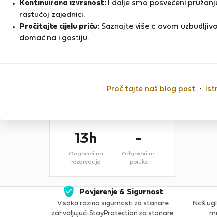
Kontinuirana izvrsnost:
I dalje smo posvećeni pružanju
2 mjeseca
rastućoj zajednici.
Pročitajte cijelu priču:
Saznajte više o ovom uzbudljivo
Registracija na Flatio
D
domaćina i gostiju.
Prosinac 2025
-
-
Pročitajte naš blog post
·
Ist
Zadovoljni
Indeks
stanari
odobrenja
13h
-
Odgovori na
Odgovori na
rezervacije
poruke
Povjerenje & Sigurnost
Visoka razina sigurnosti za stanare
Naš ugl
zahvaljujući StayProtection za stanare.
mn