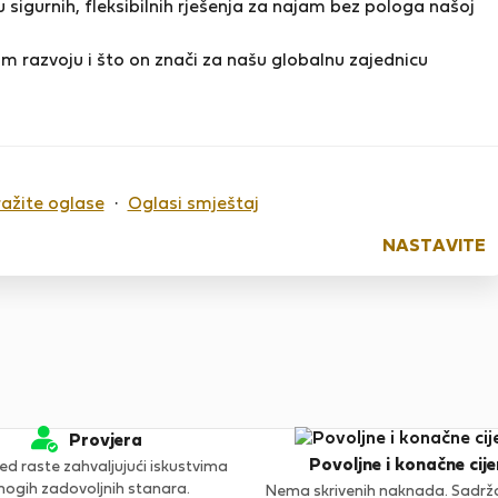
 sigurnih, fleksibilnih rješenja za najam bez pologa našoj
m razvoju i što on znači za našu globalnu zajednicu
o sada nema ocjena
ražite oglase
·
Oglasi smještaj
NASTAVITE
Provjera
Povoljne i konačne cije
ed raste zahvaljujući iskustvima
ogih zadovoljnih stanara.
Nema skrivenih naknada. Sadržaj