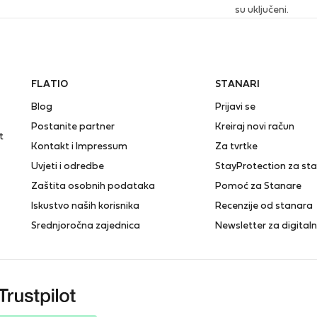
su uključeni.
FLATIO
STANARI
Blog
Prijavi se
Postanite partner
Kreiraj novi račun
t
Kontakt i Impressum
Za tvrtke
Uvjeti i odredbe
StayProtection za st
Zaštita osobnih podataka
Pomoć za Stanare
Iskustvo naših korisnika
Recenzije od stanara
Srednjoročna zajednica
Newsletter za digita