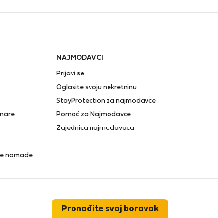
NAJMODAVCI
Prijavi se
Oglasite svoju nekretninu
StayProtection za najmodavce
anare
Pomoć za Najmodavce
Zajednica najmodavaca
lne nomade
Pronađite svoj boravak