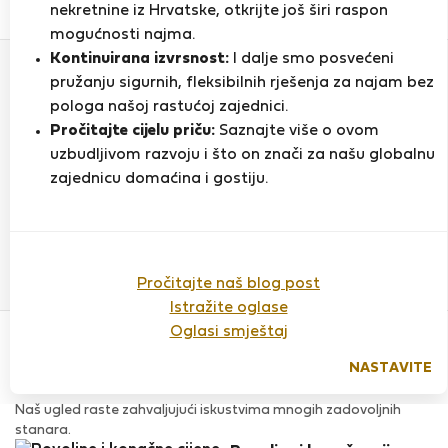
0
1
nekretnine iz Hrvatske, otkrijte još širi raspon
Ocjena i reference
Ponude
mogućnosti najma.
Kontinuirana izvrsnost:
I dalje smo posvećeni
pružanju sigurnih, fleksibilnih rješenja za najam bez
Ocjena
pologa našoj rastućoj zajednici.
Pročitajte cijelu priču:
Saznajte više o ovom
uzbudljivom razvoju i što on znači za našu globalnu
zajednicu domaćina i gostiju.
Do sada nema ocjena
Pročitajte naš blog post
Istražite oglase
Povjerenje & Sigurnost
Oglasi smještaj
Visoka razina sigurnosti za stanare zahvaljujući StayProtection
za stanare.
NASTAVITE
Provjera
Naš ugled raste zahvaljujući iskustvima mnogih zadovoljnih
stanara.