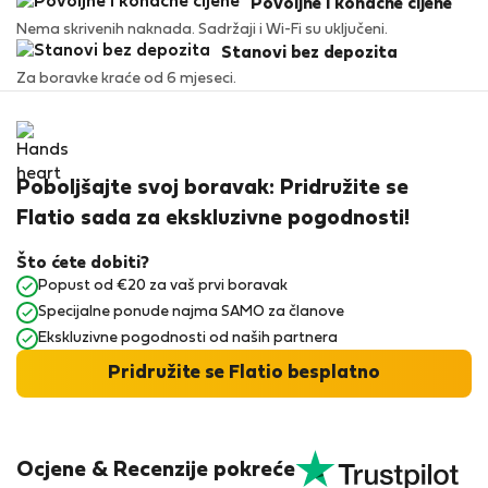
Povoljne i konačne cijene
Nema skrivenih naknada. Sadržaji i Wi-Fi su uključeni.
Stanovi bez depozita
Za boravke kraće od 6 mjeseci.
Poboljšajte svoj boravak: Pridružite se
Flatio sada za ekskluzivne pogodnosti!
Što ćete dobiti?
Popust od €20 za vaš prvi boravak
Specijalne ponude najma SAMO za članove
Ekskluzivne pogodnosti od naših partnera
Pridružite se Flatio besplatno
Ocjene & Recenzije pokreće