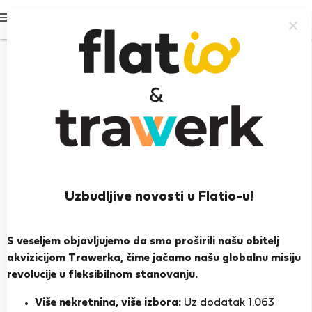
Prijavi se
Uzbudljive novosti u Flatio-u!
Daniella T.
Porto
S veseljem objavljujemo da smo proširili našu obitelj
akvizicijom Trawerka, čime jačamo našu globalnu misiju
PRIKAŽI ŽIVOTOPIS
revolucije u fleksibilnom stanovanju.
Više nekretnina, više izbora:
Uz dodatak 1.063