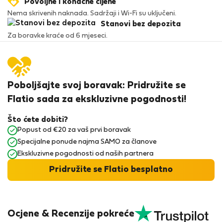
Povoljne i konačne cijene
Nema skrivenih naknada. Sadržaji i Wi-Fi su uključeni.
Stanovi bez depozita
Za boravke kraće od 6 mjeseci.
Poboljšajte svoj boravak: Pridružite se
Flatio sada za ekskluzivne pogodnosti!
Što ćete dobiti?
Popust od €20 za vaš prvi boravak
Specijalne ponude najma SAMO za članove
Ekskluzivne pogodnosti od naših partnera
Pridružite se Flatio besplatno
Ocjene & Recenzije pokreće