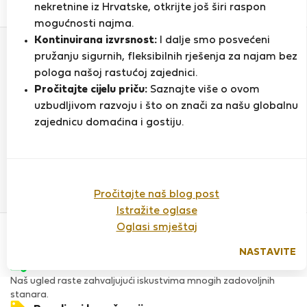
0
1
nekretnine iz Hrvatske, otkrijte još širi raspon
Ocjena i reference
Ponude
mogućnosti najma.
Kontinuirana izvrsnost:
I dalje smo posvećeni
pružanju sigurnih, fleksibilnih rješenja za najam bez
Ocjena
pologa našoj rastućoj zajednici.
Pročitajte cijelu priču:
Saznajte više o ovom
uzbudljivom razvoju i što on znači za našu globalnu
zajednicu domaćina i gostiju.
Do sada nema ocjena
Pročitajte naš blog post
Istražite oglase
Povjerenje & Sigurnost
Oglasi smještaj
Visoka razina sigurnosti za stanare zahvaljujući StayProtection
za stanare.
NASTAVITE
Provjera
Naš ugled raste zahvaljujući iskustvima mnogih zadovoljnih
stanara.