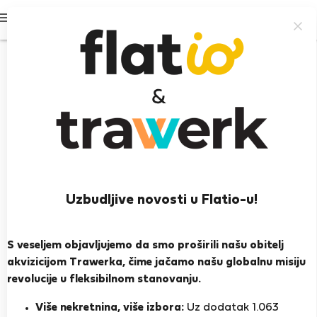
Prijavi se
Uzbudljive novosti u Flatio-u!
fionnuala k.
Estômbar
S veseljem objavljujemo da smo proširili našu obitelj
akvizicijom Trawerka, čime jačamo našu globalnu misiju
PRIKAŽI ŽIVOTOPIS
revolucije u fleksibilnom stanovanju.
Više nekretnina, više izbora:
Uz dodatak 1.063