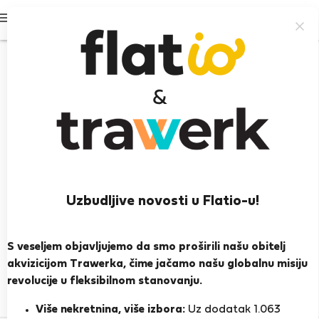
Prijavi se
Uzbudljive novosti u Flatio-u!
Alberto M.
S veseljem objavljujemo da smo proširili našu obitelj
PRIKAŽI ŽIVOTOPIS
akvizicijom Trawerka, čime jačamo našu globalnu misiju
revolucije u fleksibilnom stanovanju.
0
1
Ocjena i reference
Ponude
Više nekretnina, više izbora:
Uz dodatak 1.063