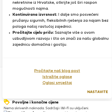
nekretnine iz Hrvatske, otkrijte još širi raspon
mogućnosti najma.
Kontinuirana izvrsnost:
I dalje smo posvećeni
Ocjena
pružanju sigurnih, fleksibilnih rješenja za najam bez
pologa našoj rastućoj zajednici.
Pročitajte cijelu priču:
Saznajte više o ovom
Do sada nema ocjena
uzbudljivom razvoju i što on znači za našu globalnu
zajednicu domaćina i gostiju.
Povjerenje & Sigurnost
Pročitajte naš blog post
Visoka razina sigurnosti za stanare zahvaljujući StayProtection
Istražite oglase
za stanare.
Oglasi smještaj
Provjera
Naš ugled raste zahvaljujući iskustvima mnogih zadovoljnih
NASTAVITE
stanara.
Povoljne i konačne cijene
Nema skrivenih naknada. Sadržaji i Wi-Fi su uključeni.