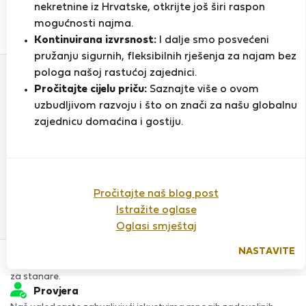
nekretnine iz Hrvatske, otkrijte još širi raspon
mogućnosti najma.
0
1
Kontinuirana izvrsnost:
I dalje smo posvećeni
Ocjena i reference
Ponude
pružanju sigurnih, fleksibilnih rješenja za najam bez
pologa našoj rastućoj zajednici.
Pročitajte cijelu priču:
Saznajte više o ovom
Ocjena
uzbudljivom razvoju i što on znači za našu globalnu
zajednicu domaćina i gostiju.
Do sada nema ocjena
Pročitajte naš blog post
Istražite oglase
Oglasi smještaj
Povjerenje & Sigurnost
NASTAVITE
Visoka razina sigurnosti za stanare zahvaljujući StayProtection
za stanare.
Provjera