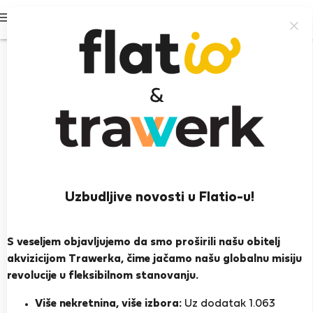
Prijavi se
Uzbudljive novosti u Flatio-u!
Aliz F.
Heroj susjedstva
S veseljem objavljujemo da smo proširili našu obitelj
akvizicijom Trawerka, čime jačamo našu globalnu misiju
Budimpešta
revolucije u fleksibilnom stanovanju.
PRIKAŽI ŽIVOTOPIS
Više nekretnina, više izbora:
Uz dodatak 1.063