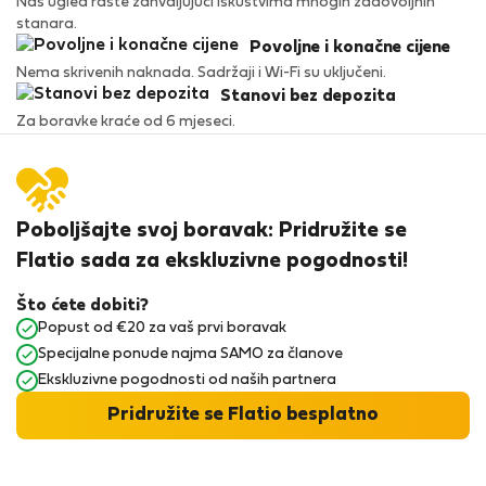
Naš ugled raste zahvaljujući iskustvima mnogih zadovoljnih
stanara.
Povoljne i konačne cijene
Nema skrivenih naknada. Sadržaji i Wi-Fi su uključeni.
Stanovi bez depozita
Za boravke kraće od 6 mjeseci.
Poboljšajte svoj boravak: Pridružite se
Flatio sada za ekskluzivne pogodnosti!
Što ćete dobiti?
Popust od €20 za vaš prvi boravak
Specijalne ponude najma SAMO za članove
Ekskluzivne pogodnosti od naših partnera
Pridružite se Flatio besplatno