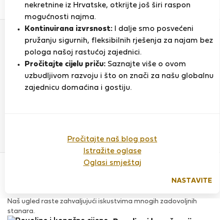
0
1
nekretnine iz Hrvatske, otkrijte još širi raspon
Ocjena i reference
Ponude
mogućnosti najma.
Kontinuirana izvrsnost:
I dalje smo posvećeni
pružanju sigurnih, fleksibilnih rješenja za najam bez
Ocjena
pologa našoj rastućoj zajednici.
Pročitajte cijelu priču:
Saznajte više o ovom
uzbudljivom razvoju i što on znači za našu globalnu
zajednicu domaćina i gostiju.
Do sada nema ocjena
Pročitajte naš blog post
Istražite oglase
Povjerenje & Sigurnost
Oglasi smještaj
Visoka razina sigurnosti za stanare zahvaljujući StayProtection
za stanare.
NASTAVITE
Provjera
Naš ugled raste zahvaljujući iskustvima mnogih zadovoljnih
stanara.