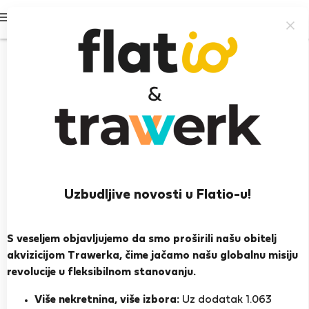
Prijavi se
Uzbudljive novosti u Flatio-u!
Matthias B.
Balzan
S veseljem objavljujemo da smo proširili našu obitelj
akvizicijom Trawerka, čime jačamo našu globalnu misiju
PRIKAŽI ŽIVOTOPIS
revolucije u fleksibilnom stanovanju.
Više nekretnina, više izbora:
Uz dodatak 1.063