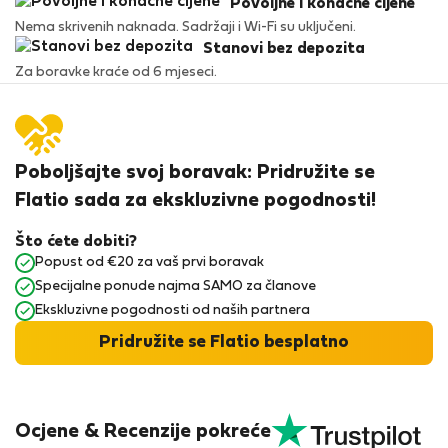
Povoljne i konačne cijene
Nema skrivenih naknada. Sadržaji i Wi-Fi su uključeni.
Stanovi bez depozita
Za boravke kraće od 6 mjeseci.
Poboljšajte svoj boravak: Pridružite se
Flatio sada za ekskluzivne pogodnosti!
Što ćete dobiti?
Popust od €20 za vaš prvi boravak
Specijalne ponude najma SAMO za članove
Ekskluzivne pogodnosti od naših partnera
Pridružite se Flatio besplatno
Ocjene & Recenzije pokreće