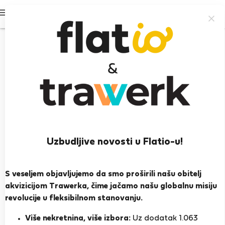
Prijavi se
Uzbudljive novosti u Flatio-u!
César B.
Lisabon
S veseljem objavljujemo da smo proširili našu obitelj
akvizicijom Trawerka, čime jačamo našu globalnu misiju
PRIKAŽI ŽIVOTOPIS
revolucije u fleksibilnom stanovanju.
Više nekretnina, više izbora:
Uz dodatak 1.063