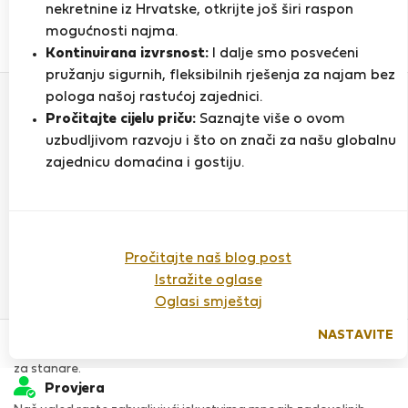
nekretnine iz Hrvatske, otkrijte još širi raspon
mogućnosti najma.
0
1
Kontinuirana izvrsnost:
I dalje smo posvećeni
Ocjena i reference
Ponude
pružanju sigurnih, fleksibilnih rješenja za najam bez
pologa našoj rastućoj zajednici.
Pročitajte cijelu priču:
Saznajte više o ovom
Ocjena
uzbudljivom razvoju i što on znači za našu globalnu
zajednicu domaćina i gostiju.
Do sada nema ocjena
Pročitajte naš blog post
Istražite oglase
Oglasi smještaj
Povjerenje & Sigurnost
NASTAVITE
Visoka razina sigurnosti za stanare zahvaljujući StayProtection
za stanare.
Provjera