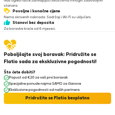
Naš ugled raste zahvaljujući iskustvima mnogih zadovoljnih
stanara.
Povoljne i konačne cijene
Nema skrivenih naknada. Sadržaji i Wi-Fi su uključeni.
Stanovi bez depozita
Za boravke kraće od 6 mjeseci.
Poboljšajte svoj boravak: Pridružite se
Flatio sada za ekskluzivne pogodnosti!
Što ćete dobiti?
Popust od €20 za vaš prvi boravak
Specijalne ponude najma SAMO za članove
Ekskluzivne pogodnosti od naših partnera
Pridružite se Flatio besplatno