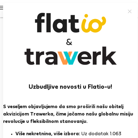
Prijavi se
Uzbudljive novosti u Flatio-u!
Rashid W.
Heroj susjedstva
S veseljem objavljujemo da smo proširili našu obitelj
akvizicijom Trawerka, čime jačamo našu globalnu misiju
Lisabon
revolucije u fleksibilnom stanovanju.
PRIKAŽI ŽIVOTOPIS
Više nekretnina, više izbora:
Uz dodatak 1.063