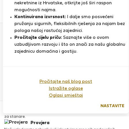
nekretnine iz Hrvatske, otkrijte još širi raspon
mogućnosti najma.
0
1
Kontinuirana izvrsnost:
I dalje smo posvećeni
Ocjena i reference
Ponude
pružanju sigurnih, fleksibilnih rješenja za najam bez
pologa našoj rastućoj zajednici.
Pročitajte cijelu priču:
Saznajte više o ovom
Ocjena
uzbudljivom razvoju i što on znači za našu globalnu
zajednicu domaćina i gostiju.
Do sada nema ocjena
Pročitajte naš blog post
Istražite oglase
Oglasi smještaj
Povjerenje & Sigurnost
NASTAVITE
Visoka razina sigurnosti za stanare zahvaljujući StayProtection
za stanare.
Provjera