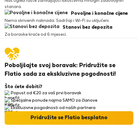
Naš ugled raste zahvaljujući iskustvima mnogih zadovoljnih
stanara.
Povoljne i konačne cijene
Nema skrivenih naknada. Sadržaji i Wi-Fi su uključeni.
Stanovi bez depozita
Za boravke kraće od 6 mjeseci.
Poboljšajte svoj boravak: Pridružite se
Flatio sada za ekskluzivne pogodnosti!
Što ćete dobiti?
Popust od €20 za vaš prvi boravak
Specijalne ponude najma SAMO za članove
Ekskluzivne pogodnosti od naših partnera
Pridružite se Flatio besplatno