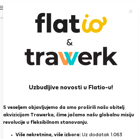
Prijavi se
Uzbudljive novosti u Flatio-u!
Tímea T.
Heroj susjedstva
S veseljem objavljujemo da smo proširili našu obitelj
akvizicijom Trawerka, čime jačamo našu globalnu misiju
Budimpešta
revolucije u fleksibilnom stanovanju.
PRIKAŽI ŽIVOTOPIS
Više nekretnina, više izbora:
Uz dodatak 1.063