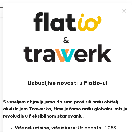
Prijavi se
Uzbudljive novosti u Flatio-u!
Astraea S.
S veseljem objavljujemo da smo proširili našu obitelj
PRIKAŽI ŽIVOTOPIS
akvizicijom Trawerka, čime jačamo našu globalnu misiju
revolucije u fleksibilnom stanovanju.
0
1
Ocjena i reference
Ponude
Više nekretnina, više izbora:
Uz dodatak 1.063