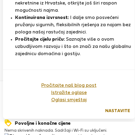
nekretnine iz Hrvatske, otkrijte još širi raspon
mogućnosti najma.
Kontinuirana izvrsnost:
I dalje smo posvećeni
Ocjena
pružanju sigurnih, fleksibilnih rješenja za najam bez
pologa našoj rastućoj zajednici.
Pročitajte cijelu priču:
Saznajte više o ovom
Do sada nema ocjena
uzbudljivom razvoju i što on znači za našu globalnu
zajednicu domaćina i gostiju.
Povjerenje & Sigurnost
Pročitajte naš blog post
Visoka razina sigurnosti za stanare zahvaljujući StayProtection
Istražite oglase
za stanare.
Oglasi smještaj
Provjera
Naš ugled raste zahvaljujući iskustvima mnogih zadovoljnih
NASTAVITE
stanara.
Povoljne i konačne cijene
Nema skrivenih naknada. Sadržaji i Wi-Fi su uključeni.