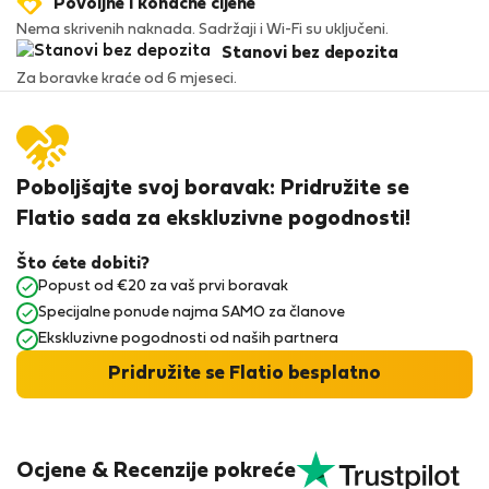
Povoljne i konačne cijene
Nema skrivenih naknada. Sadržaji i Wi-Fi su uključeni.
Stanovi bez depozita
Za boravke kraće od 6 mjeseci.
Poboljšajte svoj boravak: Pridružite se
Flatio sada za ekskluzivne pogodnosti!
Što ćete dobiti?
Popust od €20 za vaš prvi boravak
Specijalne ponude najma SAMO za članove
Ekskluzivne pogodnosti od naših partnera
Pridružite se Flatio besplatno
Ocjene & Recenzije pokreće