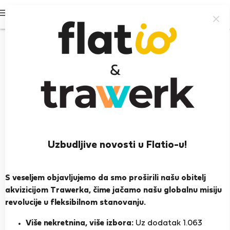
Prijavi se
Uzbudljive novosti u Flatio-u!
Melanie K.
Istanbul
S veseljem objavljujemo da smo proširili našu obitelj
akvizicijom Trawerka, čime jačamo našu globalnu misiju
PRIKAŽI ŽIVOTOPIS
revolucije u fleksibilnom stanovanju.
Više nekretnina, više izbora:
Uz dodatak 1.063