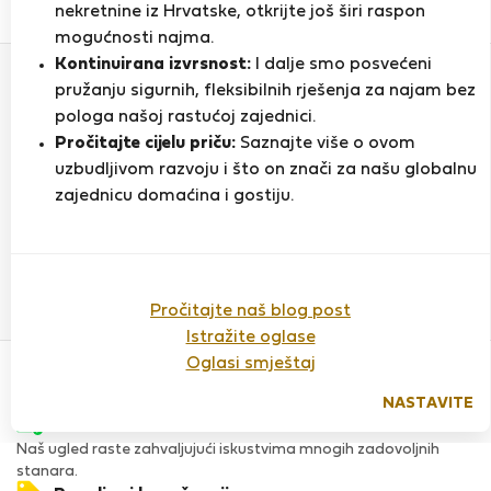
0
1
nekretnine iz Hrvatske, otkrijte još širi raspon
Ocjena i reference
Ponude
mogućnosti najma.
Kontinuirana izvrsnost:
I dalje smo posvećeni
pružanju sigurnih, fleksibilnih rješenja za najam bez
Ocjena
pologa našoj rastućoj zajednici.
Pročitajte cijelu priču:
Saznajte više o ovom
uzbudljivom razvoju i što on znači za našu globalnu
zajednicu domaćina i gostiju.
Do sada nema ocjena
Pročitajte naš blog post
Istražite oglase
Povjerenje & Sigurnost
Oglasi smještaj
Visoka razina sigurnosti za stanare zahvaljujući StayProtection
za stanare.
NASTAVITE
Provjera
Naš ugled raste zahvaljujući iskustvima mnogih zadovoljnih
stanara.