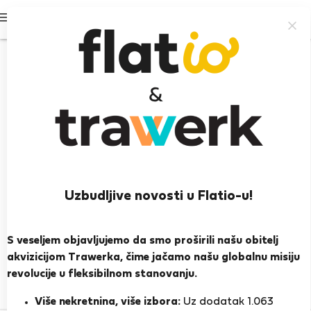
Prijavi se
Uzbudljive novosti u Flatio-u!
Tanja S.
S veseljem objavljujemo da smo proširili našu obitelj
PRIKAŽI ŽIVOTOPIS
akvizicijom Trawerka, čime jačamo našu globalnu misiju
revolucije u fleksibilnom stanovanju.
0
1
Ocjena i reference
Ponude
Više nekretnina, više izbora:
Uz dodatak 1.063