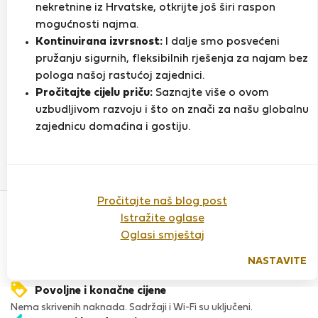
nekretnine iz Hrvatske, otkrijte još širi raspon
mogućnosti najma.
Kontinuirana izvrsnost:
I dalje smo posvećeni
Ocjena
pružanju sigurnih, fleksibilnih rješenja za najam bez
pologa našoj rastućoj zajednici.
Pročitajte cijelu priču:
Saznajte više o ovom
Do sada nema ocjena
uzbudljivom razvoju i što on znači za našu globalnu
zajednicu domaćina i gostiju.
Povjerenje & Sigurnost
Pročitajte naš blog post
Visoka razina sigurnosti za stanare zahvaljujući StayProtection
Istražite oglase
za stanare.
Oglasi smještaj
Provjera
Naš ugled raste zahvaljujući iskustvima mnogih zadovoljnih
NASTAVITE
stanara.
Povoljne i konačne cijene
Nema skrivenih naknada. Sadržaji i Wi-Fi su uključeni.