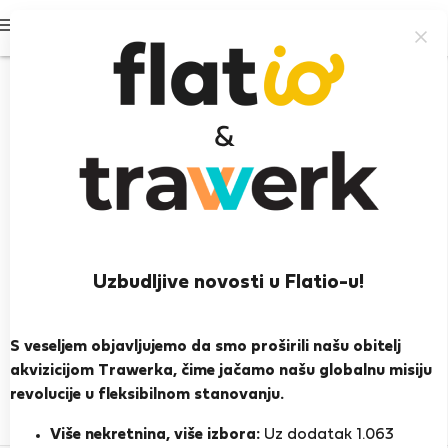
Prijavi se
Uzbudljive novosti u Flatio-u!
Teodor I.
S veseljem objavljujemo da smo proširili našu obitelj
PRIKAŽI ŽIVOTOPIS
akvizicijom Trawerka, čime jačamo našu globalnu misiju
revolucije u fleksibilnom stanovanju.
0
1
Ocjena i reference
Ponude
Više nekretnina, više izbora:
Uz dodatak 1.063