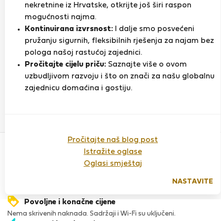
nekretnine iz Hrvatske, otkrijte još širi raspon
mogućnosti najma.
Kontinuirana izvrsnost:
I dalje smo posvećeni
Ocjena
pružanju sigurnih, fleksibilnih rješenja za najam bez
pologa našoj rastućoj zajednici.
Pročitajte cijelu priču:
Saznajte više o ovom
Do sada nema ocjena
uzbudljivom razvoju i što on znači za našu globalnu
zajednicu domaćina i gostiju.
Povjerenje & Sigurnost
Pročitajte naš blog post
Visoka razina sigurnosti za stanare zahvaljujući StayProtection
Istražite oglase
za stanare.
Oglasi smještaj
Provjera
Naš ugled raste zahvaljujući iskustvima mnogih zadovoljnih
NASTAVITE
stanara.
Povoljne i konačne cijene
Nema skrivenih naknada. Sadržaji i Wi-Fi su uključeni.